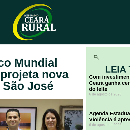
co Mundial
LEIA
 projeta nova
Com investiment
o São José
Ceará ganha cent
do leite
6 de agosto de 2026
Agenda Estadua
Violência é apr
6 de agosto de 2026