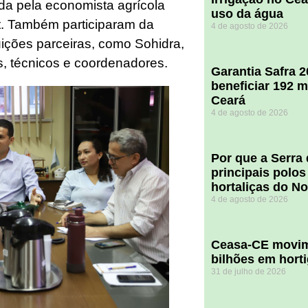
da pela economista agrícola
uso da água
ot. Também participaram da
4 de agosto de 2026
uições parceiras, como Sohidra,
s, técnicos e coordenadores.
Garantia Safra 
beneficiar 192 m
Ceará
4 de agosto de 2026
Por que a Serra
principais polos
hortaliças do N
4 de agosto de 2026
Ceasa-CE movim
bilhões em hort
31 de julho de 2026