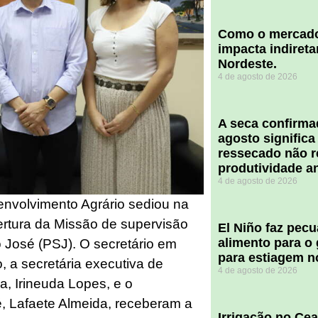
​Como o mercado
impacta indiret
Nordeste.
4 de agosto de 2026
A seca confirm
agosto significa
ressecado não r
produtividade a
4 de agosto de 2026
envolvimento Agrário sediou na
rtura da Missão de supervisão
El Niño faz pec
alimento para o
 José (PSJ). O secretário em
para estiagem n
, a secretária executiva de
4 de agosto de 2026
, Irineuda Lopes, e o
, Lafaete Almeida, receberam a
Irrigação no Ce