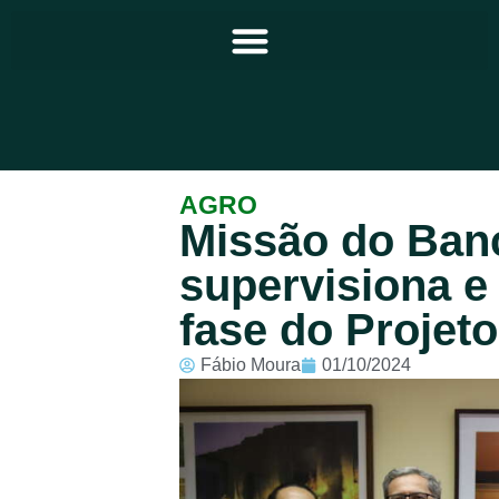
Principal
AGRO
Missão do Ban
Notícias
supervisiona e
Programação
fase do Projet
Equipe
Fábio Moura
01/10/2024
Contato
Sobre