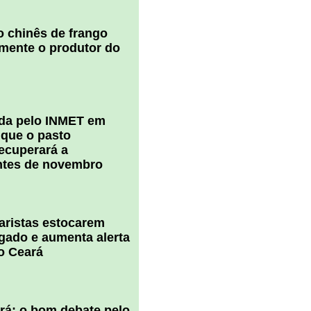
 chinês de frango
amente o produtor do
ada pelo INMET em
 que o pasto
ecuperará a
ntes de novembro
uaristas estocarem
 gado e aumenta alerta
o Ceará
ará: o bom debate pelo