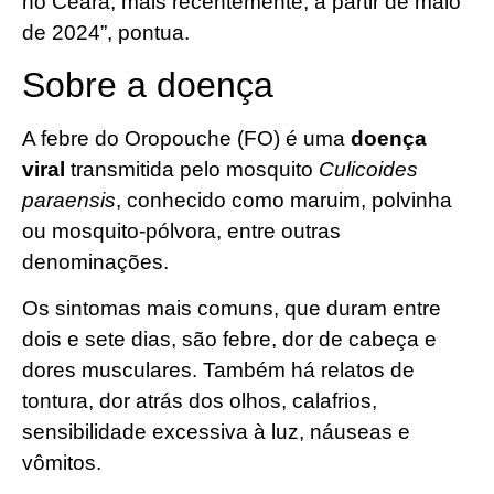
no Ceará, mais recentemente, a partir de maio
de 2024”, pontua.
Sobre a doença
A febre do Oropouche (FO) é uma
doença
viral
transmitida pelo mosquito
Culicoides
paraensis
, conhecido como maruim, polvinha
ou mosquito-pólvora, entre outras
denominações.
Os sintomas mais comuns, que duram entre
dois e sete dias, são febre, dor de cabeça e
dores musculares. Também há relatos de
tontura, dor atrás dos olhos, calafrios,
sensibilidade excessiva à luz, náuseas e
vômitos.