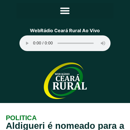
Principal
WebRádio Ceará Rural Ao Vivo
Notícias
Programação
Equipe
Contato
Sobre
POLITICA
Aldigueri é nomeado para a