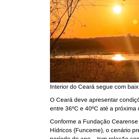
Interior do Ceará segue com bai
O Ceará deve apresentar condiç
entre 36ºC e 40ºC até a próxima q
Conforme a Fundação Cearense 
Hídricos (Funceme), o cenário p
período do ano – tem relação co