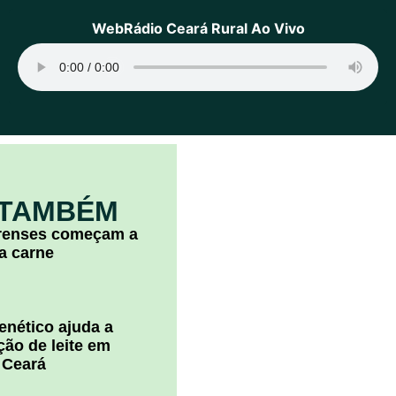
WebRádio Ceará Rural Ao Vivo
 TAMBÉM
arenses começam a
la carne
nético ajuda a
ão de leite em
 Ceará