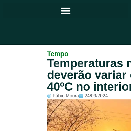
Principal
Tempo
Temperaturas
Notícias
deverão variar 
Programação
40ºC no interio
Equipe
Fábio Moura
24/09/2024
Contato
Sobre