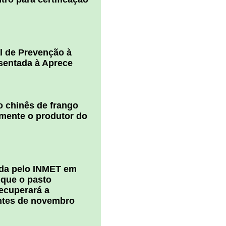
l de Prevenção à
esentada à Aprece
 chinês de frango
amente o produtor do
ada pelo INMET em
 que o pasto
ecuperará a
ntes de novembro