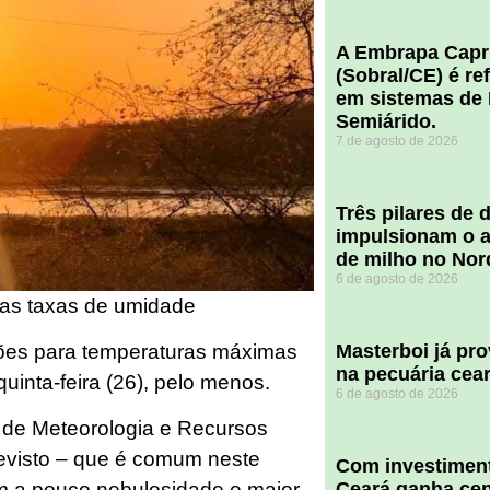
A Embrapa Capr
(Sobral/CE) é re
em sistemas de 
Semiárido.
7 de agosto de 2026
​Três pilares de
impulsionam o a
de milho no Nor
6 de agosto de 2026
xas taxas de umidade
ões para temperaturas máximas
Masterboi já pr
na pecuária cea
uinta-feira (26), pelo menos.
6 de agosto de 2026
de Meteorologia e Recursos
revisto – que é comum neste
Com investiment
Ceará ganha cent
m a pouco nebulosidade e maior