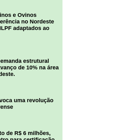
inos e Ovinos
ferência no Nordeste
ILPF adaptados ao
 demanda estrutural
vanço de 10% na área
deste.
ovoca uma revolução
rense
o de R$ 6 milhões,
ro para certificação