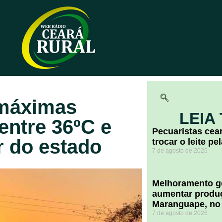
 máximas
LEIA
entre 36ºC e
Pecuaristas ce
r do estado
trocar o leite pe
7 de agosto de 2026
Melhoramento ge
aumentar produç
Maranguape, no
7 de agosto de 2026