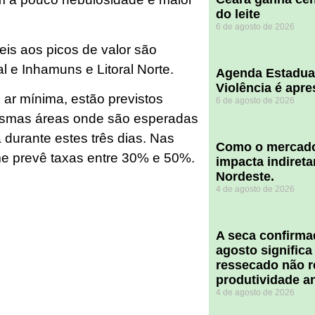
do leite
6 de agosto de 2026
is aos picos de valor são
al e Inhamuns e Litoral Norte.
Agenda Estadua
Violência é apr
 ar mínima, estão previstos
6 de agosto de 2026
esmas áreas onde são esperadas
durante estes três dias. Nas
​Como o mercado
e prevê taxas entre 30% e 50%.
impacta indiret
Nordeste.
4 de agosto de 2026
A seca confirm
agosto significa
ressecado não r
produtividade a
4 de agosto de 2026