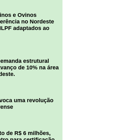
inos e Ovinos
ferência no Nordeste
ILPF adaptados ao
 demanda estrutural
vanço de 10% na área
deste.
ovoca uma revolução
rense
o de R$ 6 milhões,
ro para certificação