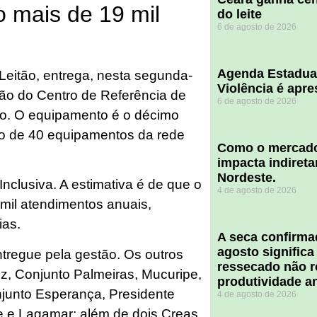
o mais de 19 mil
do leite
6 de agosto de 2026
Agenda Estadua
 Leitão, entrega, nesta segunda-
Violência é apr
cação do Centro de Referência de
6 de agosto de 2026
lão. O equipamento é o décimo
ão de 40 equipamentos da rede
​Como o mercado
impacta indiret
Nordeste.
Inclusiva. A estimativa é de que o
4 de agosto de 2026
mil atendimentos anuais,
ias.
A seca confirm
agosto significa
tregue pela gestão. Os outros
ressecado não r
z, Conjunto Palmeiras, Mucuripe,
produtividade a
junto Esperança, Presidente
4 de agosto de 2026
 e Lagamar; além de dois Creas,