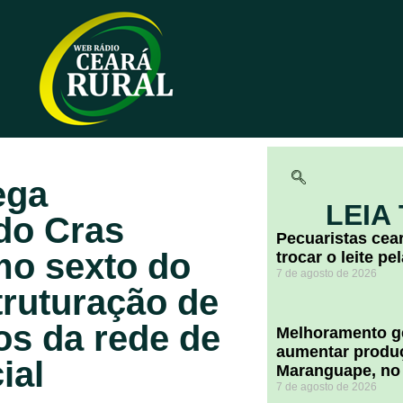
ega
LEIA
 do Cras
Pecuaristas ce
mo sexto do
trocar o leite pe
7 de agosto de 2026
truturação de
s da rede de
Melhoramento ge
aumentar produç
ial
Maranguape, no
7 de agosto de 2026