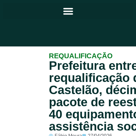
Principal
REQUALIFICAÇÃO
Prefeitura entr
Notícias
requalificação
Programação
Castelão, déci
Equipe
pacote de rees
Contato
40 equipamento
Sobre
assistência soc
Fábio Moura
27/04/2026