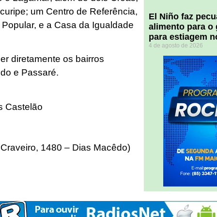
curipe; um Centro de Referência,
El Niño faz pec
 Popular, e a Casa da Igualdade
alimento para o
para estiagem n
4 de agosto de 2026
er diretamente os bairros
êdo e Passaré.
s Castelão
o Craveiro, 1480 – Dias Macêdo)