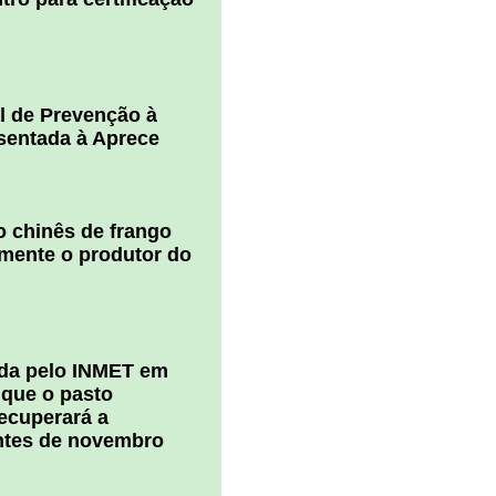
l de Prevenção à
esentada à Aprece
 chinês de frango
amente o produtor do
ada pelo INMET em
 que o pasto
ecuperará a
ntes de novembro