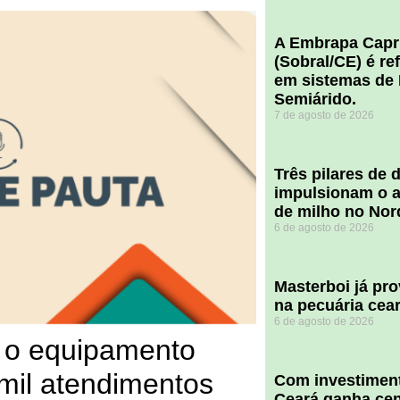
A Embrapa Capr
(Sobral/CE) é re
em sistemas de 
Semiárido.
7 de agosto de 2026
​Três pilares de
impulsionam o a
de milho no Nor
6 de agosto de 2026
Masterboi já pr
na pecuária cea
6 de agosto de 2026
e o equipamento
 mil atendimentos
Com investiment
Ceará ganha cent