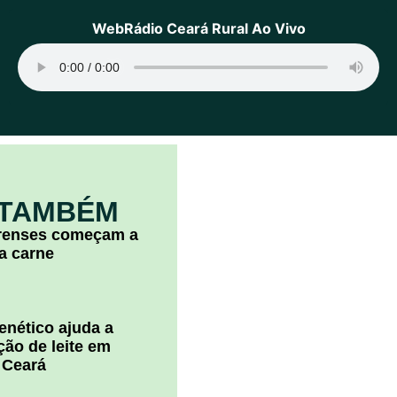
WebRádio Ceará Rural Ao Vivo
 TAMBÉM
arenses começam a
la carne
nético ajuda a
ão de leite em
 Ceará