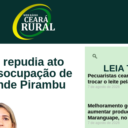
 repudia ato
LEIA
esocupação de
Pecuaristas ce
ande Pirambu
trocar o leite pe
7 de agosto de 2026
Melhoramento ge
aumentar produç
Maranguape, no
7 de agosto de 2026