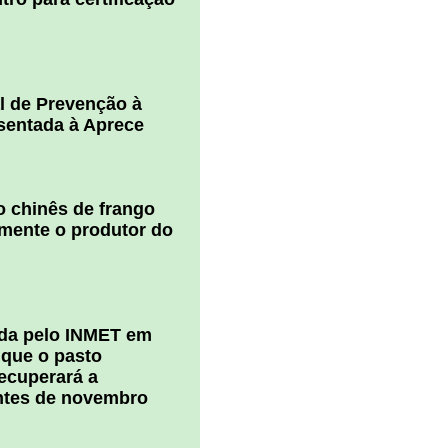
l de Prevenção à
esentada à Aprece
 chinês de frango
amente o produtor do
ada pelo INMET em
 que o pasto
ecuperará a
ntes de novembro