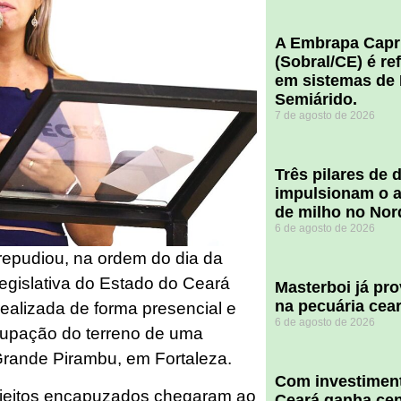
A Embrapa Capr
(Sobral/CE) é re
em sistemas de 
Semiárido.
7 de agosto de 2026
​Três pilares de
impulsionam o a
de milho no Nor
6 de agosto de 2026
repudiou, na ordem do dia da
egislativa do Estado do Ceará
Masterboi já pr
na pecuária cea
 realizada de forma presencial e
6 de agosto de 2026
cupação do terreno de uma
Grande Pirambu, em Fortaleza.
Com investiment
ujeitos encapuzados chegaram ao
Ceará ganha cent