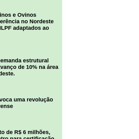
inos e Ovinos
ferência no Nordeste
ILPF adaptados ao
 demanda estrutural
vanço de 10% na área
deste.
ovoca uma revolução
rense
o de R$ 6 milhões,
ro para certificação