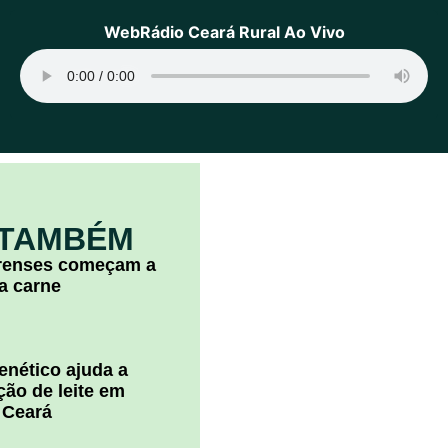
WebRádio Ceará Rural Ao Vivo
 TAMBÉM
arenses começam a
la carne
nético ajuda a
ão de leite em
 Ceará