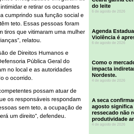
do leite
 intimidar e retirar os ocupantes
6 de agosto de 2026
ha cumprindo sua função social e
 têm teto. Essas pessoas foram
Agenda Estadua
 tiros que vitimaram uma mulher
Violência é apr
anças”, relatou.
6 de agosto de 2026
são de Direitos Humanos e
efensoria Pública Geral do
​Como o mercado
impacta indiret
m no local e as autoridades
Nordeste.
o o ocorrido.
4 de agosto de 2026
competentes possam atuar de
 que os responsáveis respondam
A seca confirm
agosto significa
pessoas sem teto, a ocupação de
ressecado não r
erá um direito”, defendeu.
produtividade a
4 de agosto de 2026