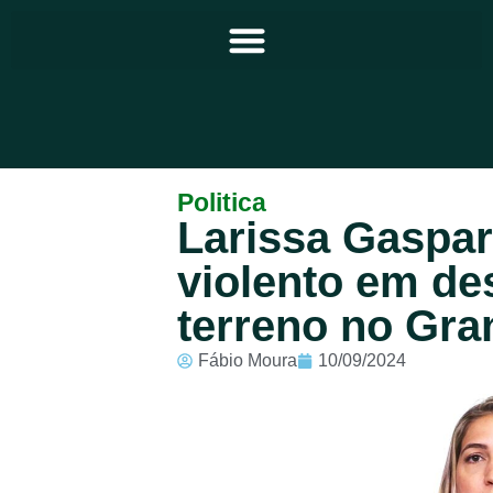
Principal
Politica
Larissa Gaspar
Notícias
violento em d
Programação
terreno no Gr
Equipe
Fábio Moura
10/09/2024
Contato
Sobre