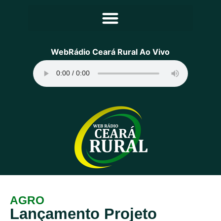
Principal
WebRádio Ceará Rural Ao Vivo
Notícias
Programação
Equipe
Contato
Sobre
AGRO
Lançamento Projeto