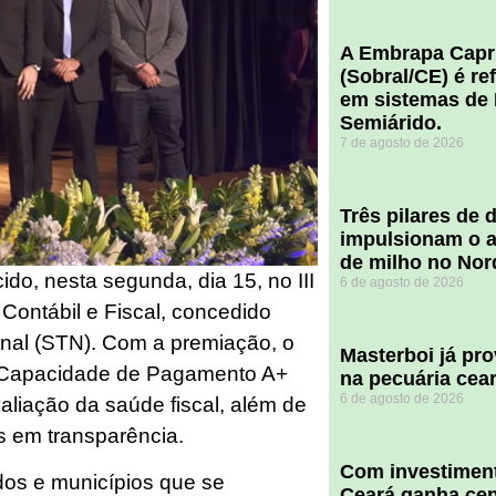
A Embrapa Capr
(Sobral/CE) é re
em sistemas de 
Semiárido.
7 de agosto de 2026
​Três pilares de
impulsionam o a
de milho no Nor
do, nesta segunda, dia 15, no III
6 de agosto de 2026
Contábil e Fiscal, concedido
onal (STN). Com a premiação, o
Masterboi já pr
o Capacidade de Pagamento A+
na pecuária cea
6 de agosto de 2026
liação da saúde fiscal, além de
s em transparência.
Com investiment
ados e municípios que se
Ceará ganha cent