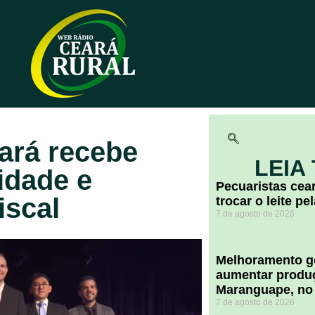
ará recebe
LEIA
idade e
Pecuaristas ce
iscal
trocar o leite pe
7 de agosto de 2026
Melhoramento ge
aumentar produç
Maranguape, no
7 de agosto de 2026