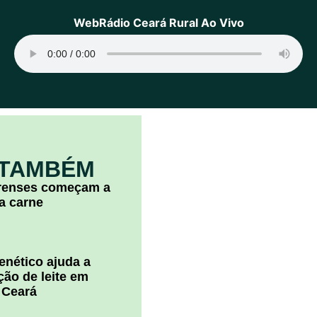
WebRádio Ceará Rural Ao Vivo
 TAMBÉM
arenses começam a
la carne
nético ajuda a
ão de leite em
 Ceará