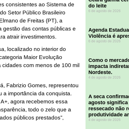
s consistentes ao Sistema de
do leite
6 de agosto de 2026
do Setor Público Brasileiro
Elmano de Freitas (PT), a
a gestão das contas públicas e
Agenda Estadua
Violência é apr
a atrair investimentos.
6 de agosto de 2026
 localizado no interior do
categoria Maior Evolução
​Como o mercado
ra cidades com menos de 100 mil
impacta indiret
Nordeste.
4 de agosto de 2026
á, Fabrizio Gomes, representou
 a importância da conquista.
A seca confirm
 A+, agora recebemos essa
agosto significa
ressecado não r
sparência, todo o zelo que a
produtividade a
ados públicos prestados”,
4 de agosto de 2026