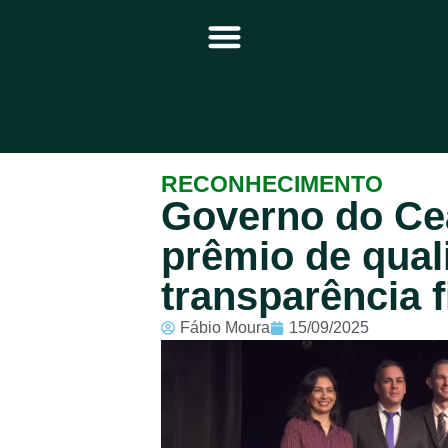
Principal
RECONHECIMENTO
Governo do Ce
Notícias
prêmio de qual
Programação
transparência f
Equipe
Fábio Moura
15/09/2025
Contato
Sobre