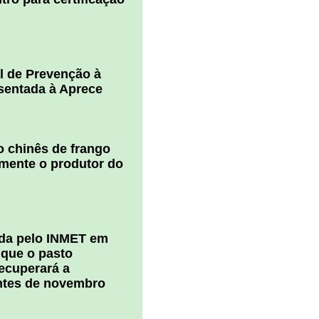
l de Prevenção à
esentada à Aprece
 chinês de frango
amente o produtor do
ada pelo INMET em
 que o pasto
ecuperará a
ntes de novembro