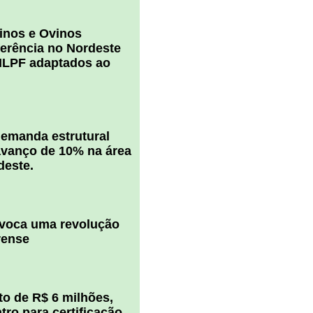
inos e Ovinos
ferência no Nordeste
ILPF adaptados ao
 demanda estrutural
vanço de 10% na área
deste.
ovoca uma revolução
rense
o de R$ 6 milhões,
ro para certificação