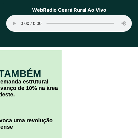
WebRádio Ceará Rural Ao Vivo
 TAMBÉM
 demanda estrutural
vanço de 10% na área
deste.
ovoca uma revolução
rense