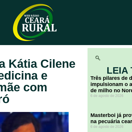
a Kátia Cilene
LEIA
dicina e
​Três pilares de
 mãe com
impulsionam o a
de milho no Nor
ró
6 de agosto de 2026
Masterboi já pr
na pecuária cea
6 de agosto de 2026