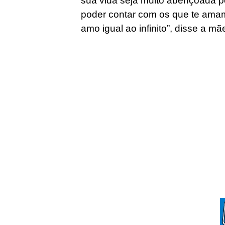
sua vida seja muito abençoada p
poder contar com os que te amam
amo igual ao infinito”, disse a m