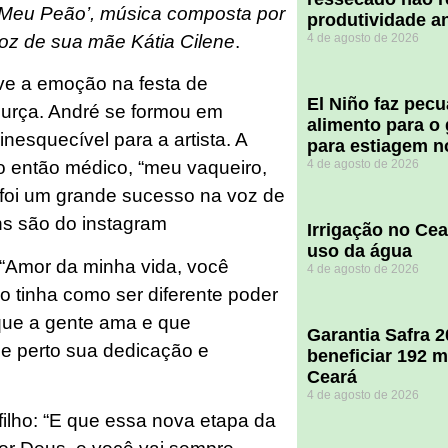
 Meu Peão’, música composta por
produtividade a
voz de sua mãe Kátia Cilene
.
4 de agosto de 2026
eve a emoção na festa de
El Niño faz pec
murça. André se formou em
alimento para o
esquecível para a artista. A
para estiagem n
4 de agosto de 2026
o então médico, “meu vaqueiro,
 foi um grande sucesso na voz de
ns são do instagram
Irrigação no Ce
uso da água
 “Amor da minha vida, você
4 de agosto de 2026
ão tinha como ser diferente poder
que a gente ama e que
Garantia Safra 
 perto sua dedicação e
beneficiar 192 m
Ceará
4 de agosto de 2026
ilho: “E que essa nova etapa da