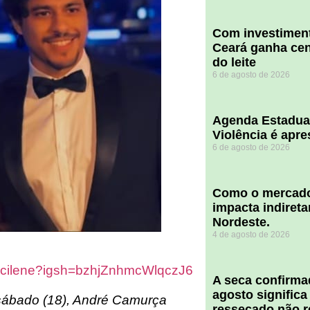
Com investiment
Ceará ganha cent
do leite
6 de agosto de 2026
Agenda Estadua
Violência é apr
6 de agosto de 2026
​Como o mercado
impacta indiret
Nordeste.
4 de agosto de 2026
a_cilene?igsh=bzhjZnhmcWlqczJ6
A seca confirm
agosto significa
 sábado (18), André Camurça
ressecado não r