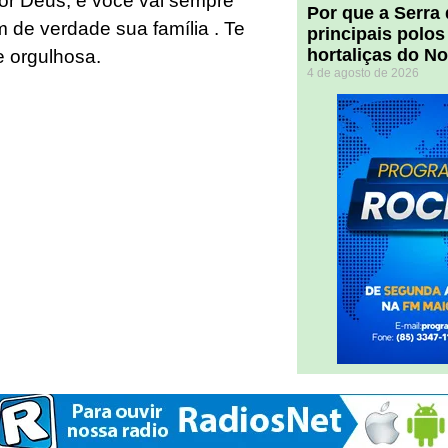
or Deus, e você vai sempre
Por que a Serra
 de verdade sua família . Te
principais polos
hortaliças do N
ãe orgulhosa.
4 de agosto de 2026