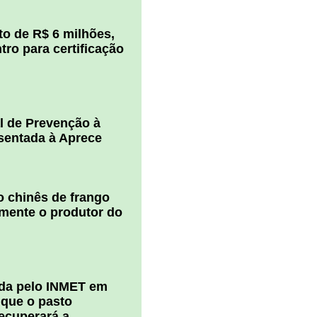
o de R$ 6 milhões,
ro para certificação
l de Prevenção à
esentada à Aprece
 chinês de frango
amente o produtor do
ada pelo INMET em
 que o pasto
ecuperará a