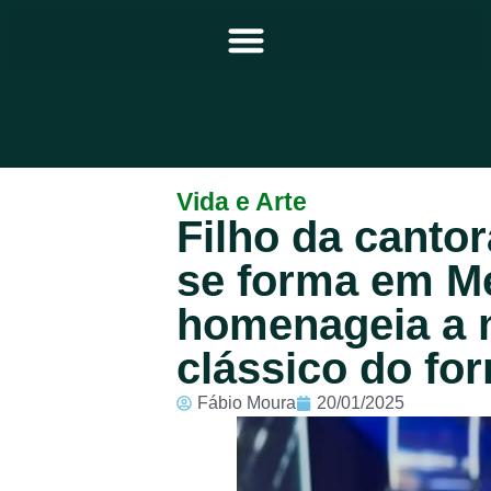
Principal
Vida e Arte
Filho da cantor
Notícias
se forma em Me
Programação
homenageia a
Equipe
clássico do for
Contato
Fábio Moura
20/01/2025
Sobre