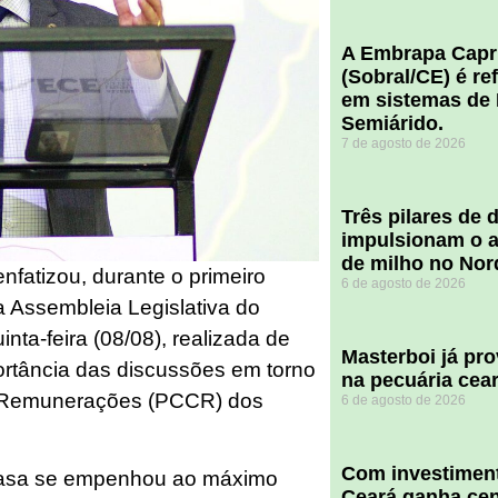
A Embrapa Capr
(Sobral/CE) é re
em sistemas de 
Semiárido.
7 de agosto de 2026
​Três pilares de
impulsionam o a
de milho no Nor
nfatizou, durante o primeiro
6 de agosto de 2026
a Assembleia Legislativa do
nta-feira (08/08), realizada de
Masterboi já pr
ortância das discussões em torno
na pecuária cea
e Remunerações (PCCR) dos
6 de agosto de 2026
Com investiment
Casa se empenhou ao máximo
Ceará ganha cent