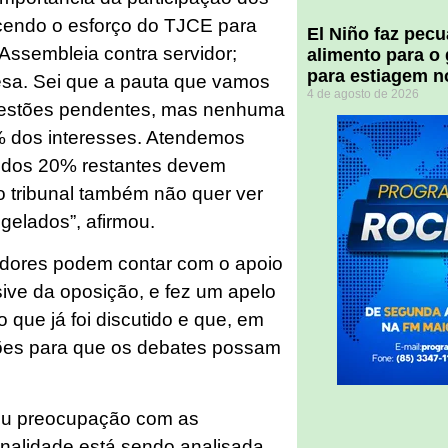
cendo o esforço do TJCE para
El Niño faz pec
Assembleia contra servidor;
alimento para o
para estiagem n
mesa. Sei que a pauta que vamos
4 de agosto de 2026
uestões pendentes, mas nenhuma
 dos interesses. Atendemos
 dos 20% restantes devem
o tribunal também não quer ver
gelados”, afirmou.
vidores podem contar com o apoio
sive da oposição, e fez um apelo
 que já foi discutido e que, em
ões para que os debates possam
ou preocupação com as
onalidade está sendo analisada