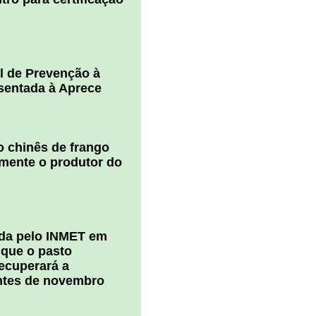
l de Prevenção à
esentada à Aprece
 chinês de frango
amente o produtor do
ada pelo INMET em
 que o pasto
ecuperará a
ntes de novembro