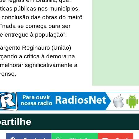
icas públicas nos municípios,
 conclusão das obras do metrô
e “nada se começa para ser
e entregue à população”.
argento Reginauro (União)
rçando a crítica à demora na
elhorar significativamente a
rense.
rtilhe