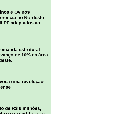
inos e Ovinos
ferência no Nordeste
ILPF adaptados ao
 demanda estrutural
vanço de 10% na área
deste.
ovoca uma revolução
rense
o de R$ 6 milhões,
ro para certificação