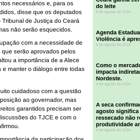
tos necessários e, para os
do leite
didos, disse que os deputados
6 de agosto de 2026
 Tribunal de Justiça do Ceará
emas não serão esquecidos.
Agenda Estadua
Violência é apr
cupação com a necessidade de
6 de agosto de 2026
os que serão aprovados pelos
altou a importância de a Alece
​Como o mercado
s e manter o diálogo entre todas
impacta indiret
Nordeste.
4 de agosto de 2026
muito cuidadoso com a questão
oposição ao governador, mas
A seca confirm
reitos garantidos precisam ser
agosto significa
 discussões do TJCE e com o
ressecado não r
produtividade a
firmou.
4 de agosto de 2026
mportância da participação dos