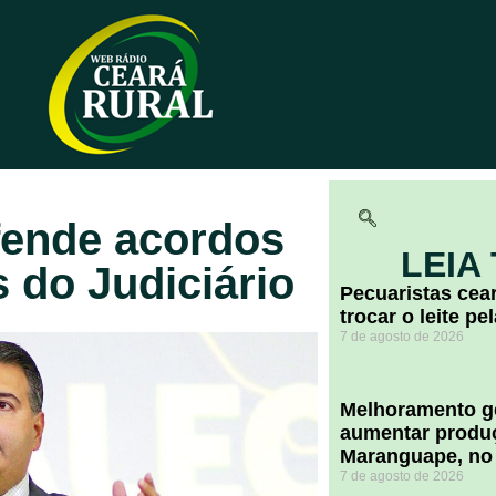
fende acordos
LEIA
 do Judiciário
Pecuaristas ce
trocar o leite pe
7 de agosto de 2026
Melhoramento ge
aumentar produç
Maranguape, no
7 de agosto de 2026