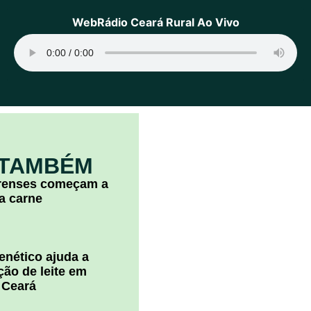
WebRádio Ceará Rural Ao Vivo
 TAMBÉM
arenses começam a
la carne
nético ajuda a
ão de leite em
 Ceará