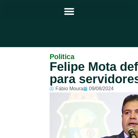
Principal
Politica
Felipe Mota de
Notícias
para servidores
Programação
Fábio Moura
09/08/2024
Equipe
Contato
Sobre