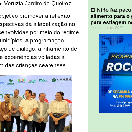
, Veruzia Jardim de Queiroz.
El Niño faz pec
objetivo promover a reflexão
alimento para o
para estiagem n
spectivas da alfabetização no
4 de agosto de 2026
senvolvidas por meio do regime
unicípios. A programação
ço de diálogo, alinhamento de
e experiências voltadas à
em das crianças cearenses.