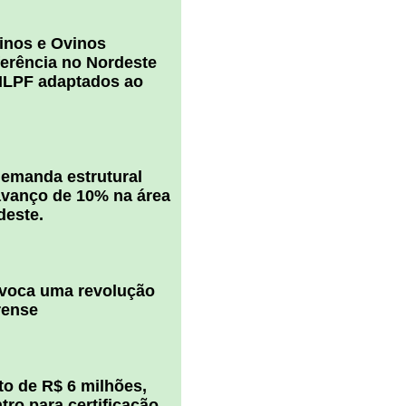
inos e Ovinos
ferência no Nordeste
ILPF adaptados ao
 demanda estrutural
vanço de 10% na área
deste.
ovoca uma revolução
rense
o de R$ 6 milhões,
ro para certificação