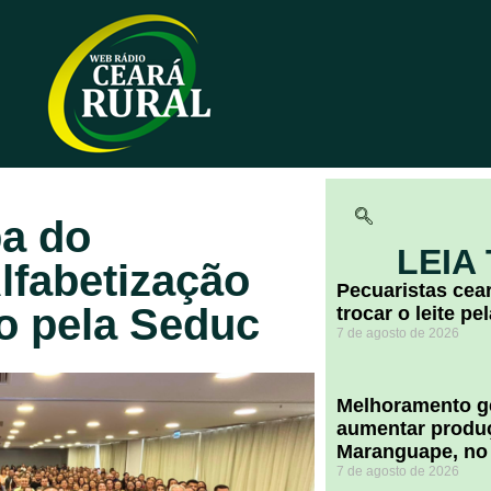
pa do
LEIA
lfabetização
Pecuaristas ce
o pela Seduc
trocar o leite pe
7 de agosto de 2026
Melhoramento ge
aumentar produç
Maranguape, no
7 de agosto de 2026