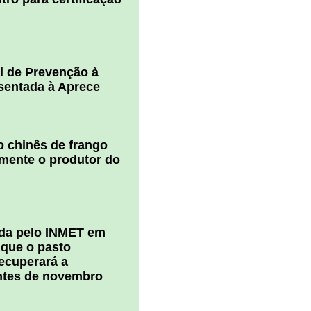
l de Prevenção à
esentada à Aprece
 chinês de frango
amente o produtor do
ada pelo INMET em
 que o pasto
ecuperará a
ntes de novembro