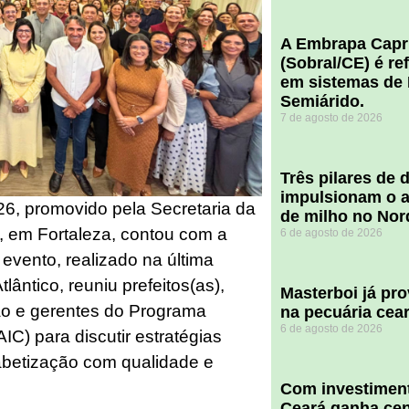
A Embrapa Capr
(Sobral/CE) é re
em sistemas de 
Semiárido.
7 de agosto de 2026
​Três pilares de
impulsionam o a
26, promovido pela Secretaria da
de milho no Nor
 em Fortaleza, contou com a
6 de agosto de 2026
 evento, realizado na última
tlântico, reuniu prefeitos(as),
Masterboi já pr
ão e gerentes do Programa
na pecuária cea
6 de agosto de 2026
C) para discutir estratégias
fabetização com qualidade e
Com investiment
Ceará ganha cent