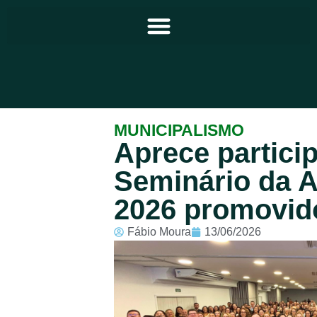
Principal
MUNICIPALISMO
Aprece partici
Notícias
Seminário da A
Programação
2026 promovid
Equipe
Fábio Moura
13/06/2026
Contato
Sobre