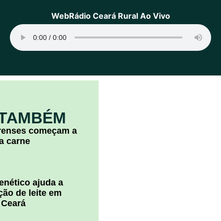
WebRádio Ceará Rural Ao Vivo
 TAMBÉM
arenses começam a
la carne
nético ajuda a
ão de leite em
 Ceará