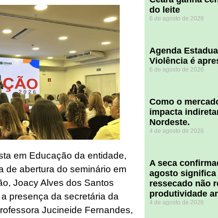
do leite
6 de agosto de 2026
Agenda Estadua
Violência é apr
6 de agosto de 2026
​Como o mercado
impacta indiret
Nordeste.
4 de agosto de 2026
ista em Educação da entidade,
A seca confirm
a de abertura do seminário em
agosto significa
ão, Joacy Alves dos Santos
ressecado não r
produtividade a
 a presença da secretária da
4 de agosto de 2026
rofessora Jucineide Fernandes,