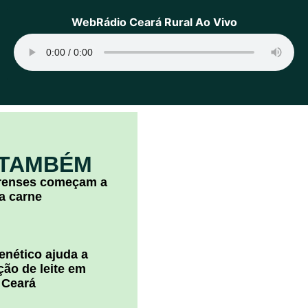
WebRádio Ceará Rural Ao Vivo
 TAMBÉM
arenses começam a
la carne
nético ajuda a
ão de leite em
 Ceará