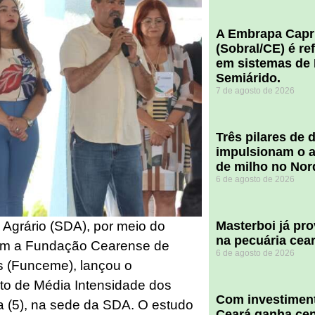
A Embrapa Capr
(Sobral/CE) é re
em sistemas de 
Semiárido.
7 de agosto de 2026
​Três pilares de
impulsionam o a
de milho no Nor
6 de agosto de 2026
 Agrário (SDA), por meio do
Masterboi já pr
na pecuária cea
com a Fundação Cearense de
6 de agosto de 2026
s (Funceme), lançou o
o de Média Intensidade dos
Com investiment
ra (5), na sede da SDA. O estudo
Ceará ganha cent