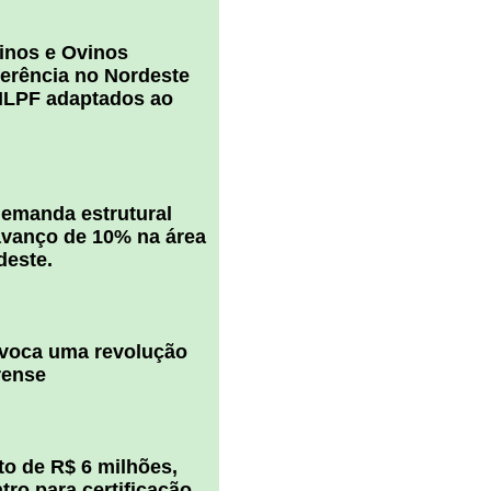
inos e Ovinos
ferência no Nordeste
ILPF adaptados ao
 demanda estrutural
vanço de 10% na área
deste.
ovoca uma revolução
rense
o de R$ 6 milhões,
ro para certificação