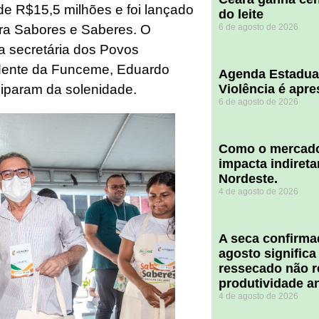
de R$15,5 milhões e foi lançado
do leite
ra Sabores e Saberes. O
6 de agosto de 2026
a secretária dos Povos
sidente da Funceme, Eduardo
Agenda Estadua
iciparam da solenidade.
Violência é apr
6 de agosto de 2026
​Como o mercado
impacta indiret
Nordeste.
4 de agosto de 2026
A seca confirm
agosto significa
ressecado não r
produtividade a
4 de agosto de 2026