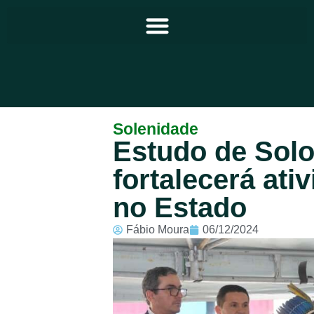
Principal
Solenidade
Estudo de Solo
Notícias
fortalecerá ati
Programação
no Estado
Equipe
Fábio Moura
06/12/2024
Contato
Sobre