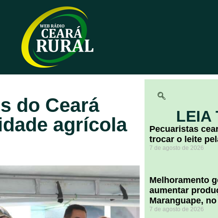
s do Ceará
LEIA
vidade agrícola
Pecuaristas ce
trocar o leite pe
7 de agosto de 2026
Melhoramento ge
aumentar produç
Maranguape, no
7 de agosto de 2026