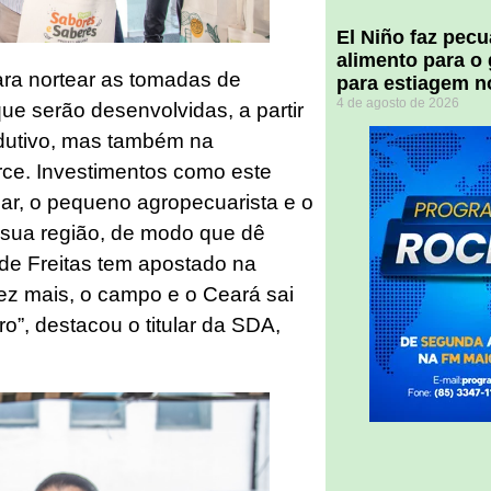
El Niño faz pec
alimento para o
ara nortear as tomadas de
para estiagem n
4 de agosto de 2026
que serão desenvolvidas, a partir
odutivo, mas também na
rce. Investimentos como este
liar, o pequeno agropecuarista e o
a sua região, de modo que dê
de Freitas tem apostado na
ez mais, o campo e o Ceará sai
o”, destacou o titular da SDA,