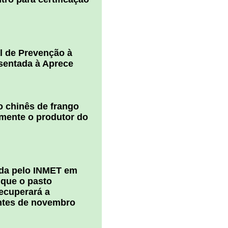
l de Prevenção à
esentada à Aprece
 chinês de frango
amente o produtor do
ada pelo INMET em
 que o pasto
ecuperará a
ntes de novembro