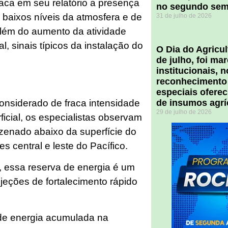
a em seu relatório a presença
no segundo sem
baixos níveis da atmosfera e de
31 de julho de 2026
 além do aumento da atividade
l, sinais típicos da instalação do
O Dia do Agricul
de julho, foi m
institucionais, 
reconhecimento
especiais ofere
nsiderado de fraca intensidade
de insumos agrí
29 de julho de 2026
icial, os especialistas observam
enado abaixo da superfície do
 central e leste do Pacífico.
 essa reserva de energia é um
jeções de fortalecimento rápido
de energia acumulada na