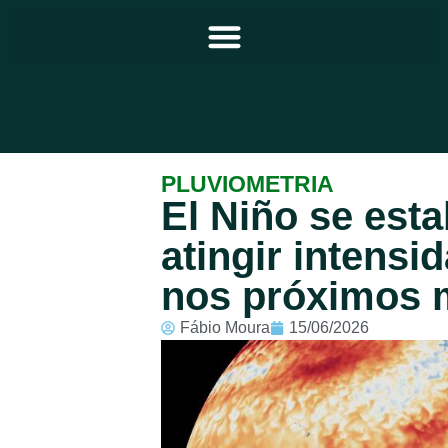
Principal
PLUVIOMETRIA
El Niño se est
Notícias
atingir intensi
Programação
nos próximos 
Equipe
Fábio Moura
15/06/2026
Contato
Sobre