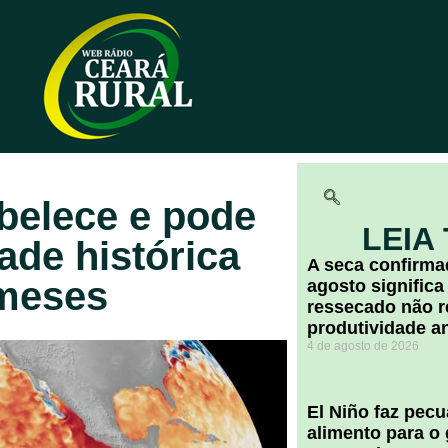
abelece e pode
LEIA
dade histórica
A seca confirm
meses
agosto significa
ressecado não r
produtividade a
4 de agosto de 2026
El Niño faz pec
alimento para o