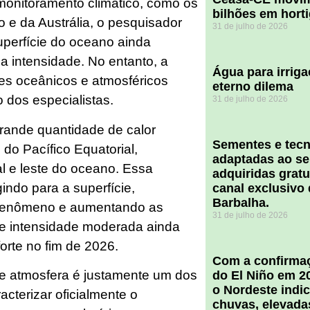
 monitoramento climático, como os
bilhões em hort
 e da Austrália, o pesquisador
31 de julho de 2026
uperfície do oceano ainda
a intensidade. No entanto, a
Água para irriga
es oceânicos e atmosféricos
eterno dilema
 dos especialistas.
31 de julho de 2026
ande quantidade de calor
Sementes e tecn
do Pacífico Equatorial,
adaptadas ao se
l e leste do oceano. Essa
adquiridas grat
ndo para a superfície,
canal exclusivo
Barbalha.
o fenômeno e aumentando as
31 de julho de 2026
ce intensidade moderada ainda
forte no fim de 2026.
Com a confirmaç
e atmosfera é justamente um dos
do El Niño em 2
o Nordeste indi
cterizar oficialmente o
chuvas, elevada