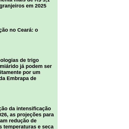
igranjeiros em 2025
ção no Ceará: o
ologias de trigo
miárido já podem ser
uitamente por um
 da Embrapa de
ão da intensificação
026, as projeções para
cam redução de
s temperaturas e seca