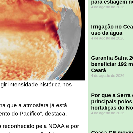
para estiagem n
4 de agosto de 2026
Irrigação no Ce
uso da água
4 de agosto de 2026
Garantia Safra 
beneficiar 192 m
Ceará
4 de agosto de 2026
gir intensidade histórica nos
Por que a Serra
principais polos
ra que a atmosfera já está
hortaliças do N
nto do Pacífico”, destaca.
4 de agosto de 2026
o reconhecido pela NOAA e por
Ceasa-CE movim