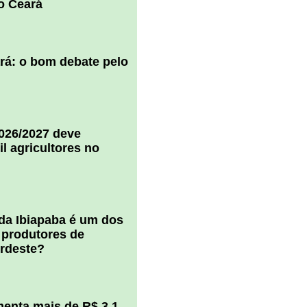
o Ceará
ará: o bom debate pelo
2026/2027 deve
il agricultores no
 da Ibiapaba é um dos
 produtores de
ordeste?
enta mais de R$ 3,1