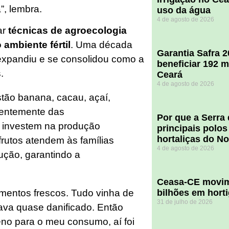
”, lembra.
uso da água
4 de agosto de 2026
ar
técnicas de agroecologia
o ambiente fértil
. Uma década
Garantia Safra 
expandiu e se consolidou como a
beneficiar 192 m
.
Ceará
4 de agosto de 2026
stão banana, cacau, açaí,
rentemente das
Por que a Serra
e investem na produção
principais polos
hortaliças do N
frutos atendem às famílias
4 de agosto de 2026
ução, garantindo a
Ceasa-CE movim
bilhões em hort
limentos frescos. Tudo vinha de
31 de julho de 2026
ava quase danificado. Então
o para o meu consumo, aí foi