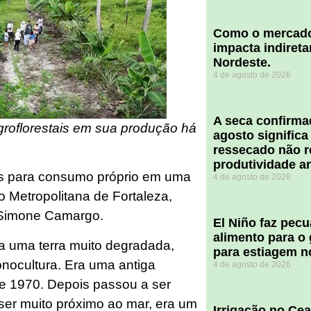
​Como o mercado
impacta indiret
Nordeste.
4 de agosto de 2026
A seca confirm
groflorestais em sua produção há
agosto significa
ressecado não r
produtividade a
tas para consumo próprio em uma
4 de agosto de 2026
o Metropolitana de Fortaleza,
e Simone Camargo.
El Niño faz pec
alimento para o
ra uma terra muito degradada,
para estiagem n
onocultura. Era uma antiga
4 de agosto de 2026
e 1970. Depois passou a ser
ser muito próximo ao mar, era um
Irrigação no Ce