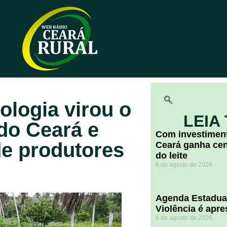
logia virou o
LEIA
 do Ceará e
Com investiment
e produtores
Ceará ganha cent
do leite
6 de agosto de 2026
Agenda Estadua
Violência é apr
6 de agosto de 2026