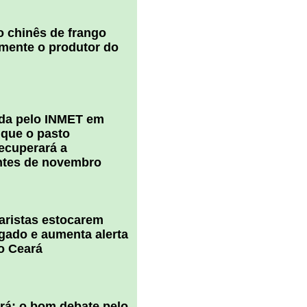
 chinês de frango
amente o produtor do
ada pelo INMET em
 que o pasto
ecuperará a
ntes de novembro
uaristas estocarem
 gado e aumenta alerta
o Ceará
ará: o bom debate pelo