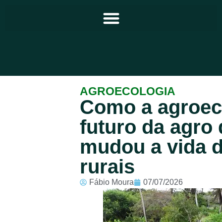
Principal
AGROECOLOGIA
Como a agroeco
Notícias
futuro da agro
Programação
mudou a vida d
Equipe
rurais
Contato
Fábio Moura
07/07/2026
Sobre