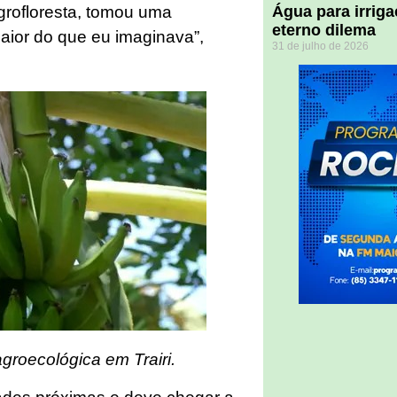
Água para irriga
grofloresta, tomou uma
eterno dilema
ior do que eu imaginava”,
31 de julho de 2026
roecológica em Trairi.