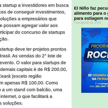
 startup a investidores em busca
El Niño faz pec
es de conseguir investimentos,
alimento para o
para estiagem n
soluções a empresários que
4 de agosto de 2026
e possam agregar valor aos
ticipar do concurso de startups
ção.
startup deve ter projetos prontos
rasil. As vendas do 2° lote de
evento. O valor para startups de
e demais capitais é de R$ 200,00,
Ceará (exceto região
gam apenas R$ 100,00. Como
ito a um stand com balcão, uma
nternet, o que facilitará a
s soluções.