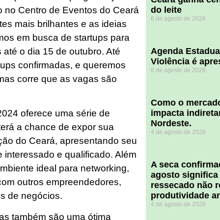
o no Centro de Eventos do Ceará
do leite
6 de agosto de 2026
tes mais brilhantes e as ideias
amos em busca de startups para
até o dia 15 de outubro. Até
Agenda Estadua
Violência é apr
tups confirmadas, e queremos
6 de agosto de 2026
 mas corre que as vagas são
​Como o mercado
impacta indiret
 2024 oferece uma série de
Nordeste.
terá a chance de expor sua
4 de agosto de 2026
ação do Ceará, apresentando seu
e interessado e qualificado. Além
A seca confirm
mbiente ideal para networking,
agosto significa
 com outros empreendedores,
ressecado não r
produtividade a
os de negócios.
4 de agosto de 2026
vas também são uma ótima