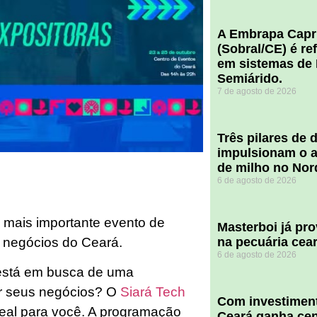
A Embrapa Capr
(Sobral/CE) é re
em sistemas de 
Semiárido.
7 de agosto de 2026
​Três pilares de
impulsionam o a
de milho no Nor
6 de agosto de 2026
e mais importante evento de
Masterboi já pr
 negócios do Ceará.
na pecuária cea
6 de agosto de 2026
 está em busca de uma
ir seus negócios? O
Siará Tech
Com investiment
deal para você. A programação
Ceará ganha cent