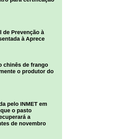
l de Prevenção à
esentada à Aprece
 chinês de frango
amente o produtor do
ada pelo INMET em
 que o pasto
ecuperará a
ntes de novembro