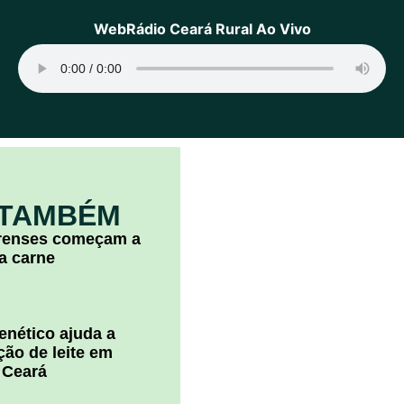
WebRádio Ceará Rural Ao Vivo
 TAMBÉM
arenses começam a
la carne
nético ajuda a
ão de leite em
 Ceará