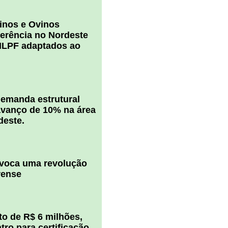
inos e Ovinos
ferência no Nordeste
ILPF adaptados ao
 demanda estrutural
vanço de 10% na área
deste.
ovoca uma revolução
rense
o de R$ 6 milhões,
ro para certificação