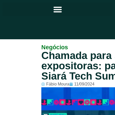
Principal
Negócios
Chamada para 
Notícias
expositoras: pa
Programação
Siará Tech Su
Equipe
Fábio Moura
11/09/2024
Contato
Sobre