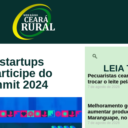
startups
LEIA
rticipe do
Pecuaristas ce
mmit 2024
trocar o leite pe
7 de agosto de 2026
Melhoramento ge
aumentar produç
Maranguape, no
7 de agosto de 2026