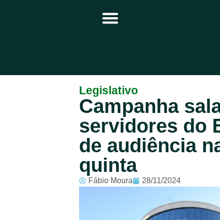
Principal
Legislativo
Campanha sala
Notícias
servidores do 
Programação
de audiência n
Equipe
quinta
Contato
Fábio Moura
28/11/2024
Sobre