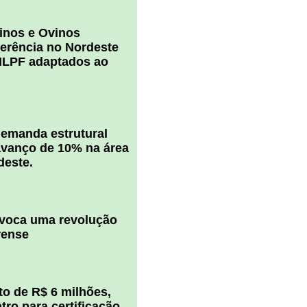
inos e Ovinos
ferência no Nordeste
ILPF adaptados ao
 demanda estrutural
vanço de 10% na área
deste.
ovoca uma revolução
rense
o de R$ 6 milhões,
ro para certificação