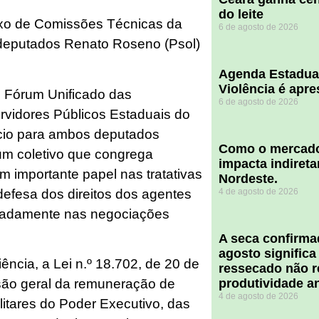
do leite
xo de Comissões Técnicas da
6 de agosto de 2026
 deputados Renato Roseno (Psol)
Agenda Estadua
Violência é apr
o Fórum Unificado das
6 de agosto de 2026
rvidores Públicos Estaduais do
cio para ambos deputados
​Como o mercado
 um coletivo que congrega
impacta indiret
 importante papel nas tratativas
Nordeste.
defesa dos direitos dos agentes
4 de agosto de 2026
otadamente nas negociações
A seca confirm
agosto significa
ncia, a Lei n.º 18.702, de 20 de
ressecado não r
produtividade a
são geral da remuneração de
4 de agosto de 2026
litares do Poder Executivo, das