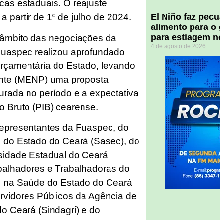
cas estaduais. O reajuste
El Niño faz pec
a partir de 1º de julho de 2024.
alimento para o
para estiagem n
âmbito das negociações da
4 de agosto de 2026
Fuaspec realizou aprofundado
 orçamentária do Estado, levando
nte (MENP) uma proposta
urada no período e a expectativa
o Bruto (PIB) cearense.
representantes da Fuaspec, do
s do Estado do Ceará (Sasec), do
sidade Estadual do Ceará
abalhadores e Trabalhadoras do
m na Saúde do Estado do Ceará
ervidores Públicos da Agência de
o Ceará (Sindagri) e do