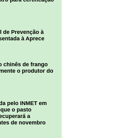
l de Prevenção à
esentada à Aprece
 chinês de frango
amente o produtor do
ada pelo INMET em
 que o pasto
ecuperará a
ntes de novembro