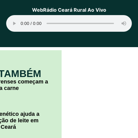
WebRádio Ceará Rural Ao Vivo
 TAMBÉM
arenses começam a
la carne
nético ajuda a
ão de leite em
 Ceará