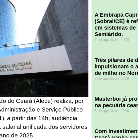
A Embrapa Capr
(Sobral/CE) é re
em sistemas de 
Semiárido.
7 de agosto de 2026
​Três pilares de
impulsionam o a
de milho no Nor
6 de agosto de 2026
Masterboi já pr
do do Ceará (Alece) realiza, por
na pecuária cea
dministração e Serviço Público
6 de agosto de 2026
), a partir das 14h, audiência
salarial unificada dos servidores
Com investiment
 ano de 2025.
Ceará ganha cent