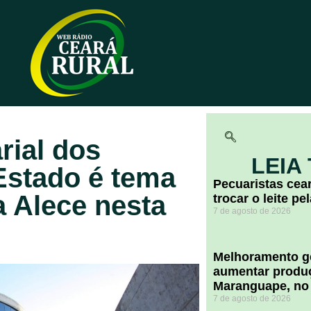
rial dos
LEIA
Estado é tema
Pecuaristas ce
a Alece nesta
trocar o leite pe
7 de agosto de 2026
Melhoramento ge
aumentar produç
Maranguape, no
7 de agosto de 2026