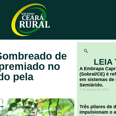
 Sombreado de
LEIA
premiado no
A Embrapa Capr
ido pela
(Sobral/CE) é re
em sistemas de 
Semiárido.
7 de agosto de 2026
​Três pilares de
impulsionam o a