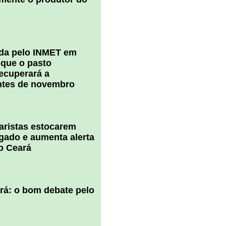
ada pelo INMET em
 que o pasto
ecuperará a
ntes de novembro
uaristas estocarem
 gado e aumenta alerta
o Ceará
ará: o bom debate pelo