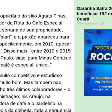
Garantia Safra 
beneficiar 192 m
prietário do sítio Águas Finas,
Ceará
r da Rota do Café Especial,
4 de agosto de 2026
a serrana de sua propriedade,
“start”, e a paixão apareceu para
specificamente, em 2010, apesar
.” Disse mais: “entre 2010 e 2015
aulo, viajei para Minas Gerais e
 café é especial, único .”
muito competitivo e estudioso
u muito bom. Mas também não
ho três ótimos colaboradores – o
stração; Iris Araújo, na
dora de café e o Jardelino na
ois da colheita, toda a sequência