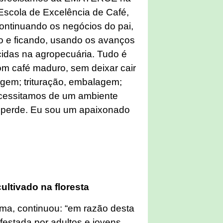
Escola de Excelência de Café,
continuando os negócios do pai,
o e ficando, usando os avanços
cidas na agropecuária. Tudo é
com café maduro, sem deixar cair
agem; trituração, embalagem;
ecessitamos de um ambiente
e perde. Eu sou um apaixonado
cultivado na floresta
ma, continuou: “em razão desta
festada por adultos e jovens