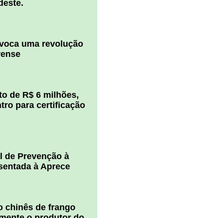
deste.
ovoca uma revolução
rense
o de R$ 6 milhões,
ro para certificação
l de Prevenção à
esentada à Aprece
 chinês de frango
amente o produtor do