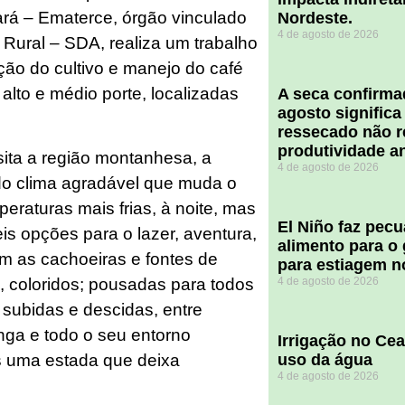
rá – Ematerce, órgão vinculado
Nordeste.
4 de agosto de 2026
Rural – SDA, realiza um trabalho
ção do cultivo e manejo do café
alto e médio porte, localizadas
A seca confirm
agosto significa
ressecado não r
produtividade a
sita a região montanhesa, a
4 de agosto de 2026
do clima agradável que muda o
eraturas mais frias, à noite, mas
El Niño faz pec
s opções para o lazer, aventura,
alimento para o
m as cachoeiras e fontes de
para estiagem n
s, coloridos; pousadas para todos
4 de agosto de 2026
 subidas e descidas, entre
nga e todo o seu entorno
Irrigação no Ce
s uma estada que deixa
uso da água
4 de agosto de 2026