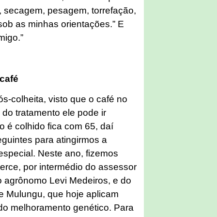
s, secagem, pesagem, torrefação,
sob as minhas orientações.” E
migo.”
 café
s-colheita, visto que o café no
do tratamento ele pode ir
é colhido fica com 65, daí
guintes para atingirmos a
especial. Neste ano, fizemos
rce, por intermédio do assessor
ro agrônomo Levi Medeiros, e do
 de Mulungu, que hoje aplicam
 do melhoramento genético. Para