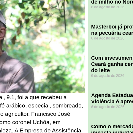
de milho no Nor
6 de agosto de 2026
Masterboi já pr
na pecuária cea
6 de agosto de 2026
Com investiment
Ceará ganha cent
do leite
6 de agosto de 2026
Agenda Estadua
, 9.1, foi a que recebeu a
Violência é apr
fé arábico, especial, sombreado,
6 de agosto de 2026
o agricultor, Francisco José
como coronel Uchôa, em
​Como o mercado
leza. A Empresa de Assistência
impacta indiret