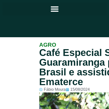
Principal
AGRO
Café Especial
Notícias
Guaramiranga 
Programação
Brasil e assist
Equipe
Ematerce
Contato
Fábio Moura
15/08/2024
Sobre