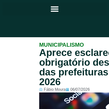
Principal
MUNICIPALISMO
Aprece esclare
Notícias
obrigatório des
Programação
das prefeitura
Equipe
2026
Contato
Fábio Moura
06/07/2026
Sobre