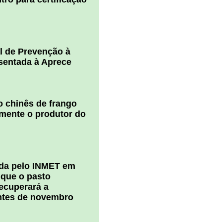
l de Prevenção à
esentada à Aprece
 chinês de frango
amente o produtor do
ada pelo INMET em
 que o pasto
ecuperará a
ntes de novembro