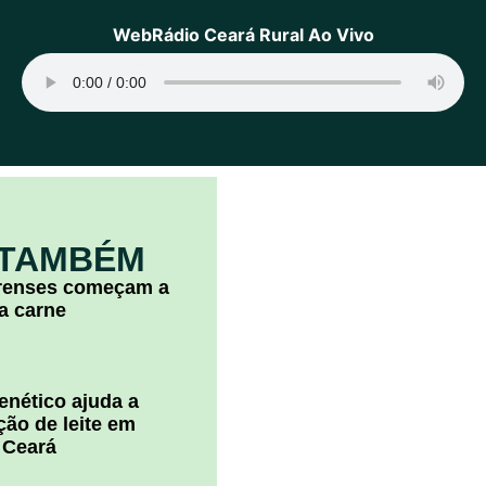
WebRádio Ceará Rural Ao Vivo
 TAMBÉM
arenses começam a
la carne
nético ajuda a
ão de leite em
 Ceará