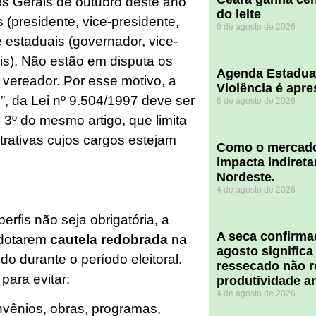
es Gerais de outubro deste ano
do leite
(presidente, vice-presidente,
6 de agosto de 2026
 estaduais (governador, vice-
s). Não estão em disputa os
Agenda Estadua
e vereador. Por esse motivo, a
Violência é apr
“b”, da Lei nº 9.504/1997 deve ser
6 de agosto de 2026
 3º do mesmo artigo, que limita
trativas cujos cargos estejam
​Como o mercado
impacta indiret
Nordeste.
4 de agosto de 2026
rfis não seja obrigatória, a
A seca confirm
adotarem
cautela redobrada
na
agosto significa
o durante o período eleitoral.
ressecado não r
ara evitar:
produtividade a
4 de agosto de 2026
nvênios, obras, programas,