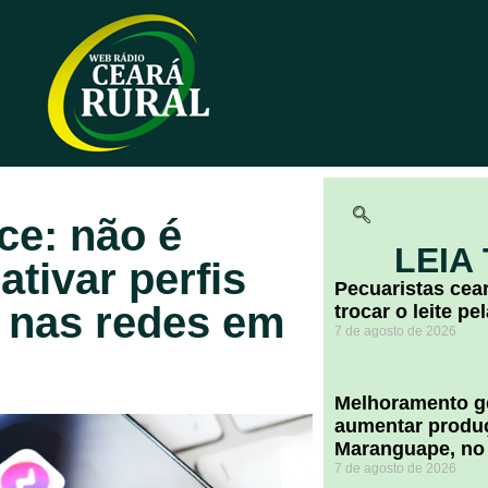
ce: não é
LEIA
ativar perfis
Pecuaristas ce
s nas redes em
trocar o leite pe
7 de agosto de 2026
Melhoramento ge
aumentar produç
Maranguape, no
7 de agosto de 2026