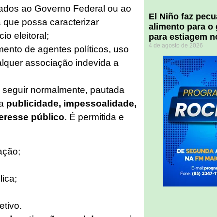
lados ao Governo Federal ou ao
El Niño faz pec
 que possa caracterizar
alimento para o
o eleitoral;
para estiagem n
4 de agosto de 2026
mento de agentes políticos, uso
lquer associação indevida a
e seguir normalmente, pautada
da
publicidade, impessoalidade,
teresse público
. É permitida e
ação;
ica;
etivo.