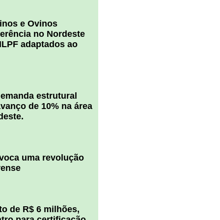
inos e Ovinos
ferência no Nordeste
ILPF adaptados ao
 demanda estrutural
vanço de 10% na área
deste.
ovoca uma revolução
rense
o de R$ 6 milhões,
ro para certificação