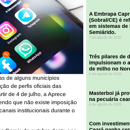
A Embrapa Capr
(Sobral/CE) é re
em sistemas de 
Semiárido.
7 de agosto de 2026
​Três pilares de
impulsionam o a
de milho no Nor
6 de agosto de 2026
as de alguns municípios
ão de perfis oficiais das
Masterboi já pr
rtir de 4 de julho, a Aprece
na pecuária cea
endo que não existe imposição
6 de agosto de 2026
canais institucionais durante o
Com investiment
Ceará ganha cent