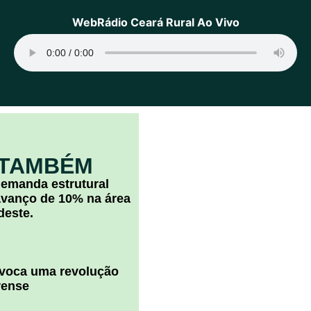
WebRádio Ceará Rural Ao Vivo
 TAMBÉM
 demanda estrutural
vanço de 10% na área
deste.
ovoca uma revolução
rense