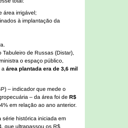
sse total:
área irrigável;
tinados à implantação da
ra.
o Tabuleiro de Russas (Distar),
inistra o espaço público,
, a
área plantada era de 3,6 mil
BP) – indicador que mede o
gropecuária – da área foi de
R$
6,4% em relação ao ano anterior.
 série histórica iniciada em
4, que ultrapassou os R$