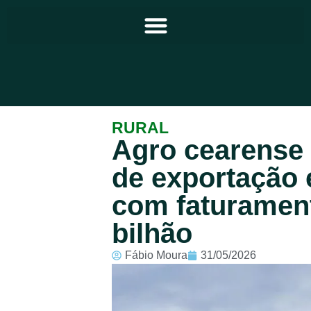
Principal
RURAL
Agro cearense p
Notícias
de exportação
Programação
com faturamen
Equipe
bilhão
Contato
Fábio Moura
31/05/2026
Sobre