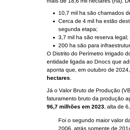
mais de 18,6 mil hectares (ha). De
10,7 mil ha são chamados de 
Cerca de 4 mil ha estão des
segunda etapa;
3,7 mil ha são reserva legal;
200 ha são para infraestrutu
O Distrito do Perímetro Irrigado d
entidade ligada ao Dnocs que adm
aponta que, em outubro de 2024
hectares
.
Já o Valor Bruto de Produção (V
faturamento bruto da produção a
96,7 milhões
em 2023
, alta de 
Foi o segundo maior valor da
2006, atrás somente de 201