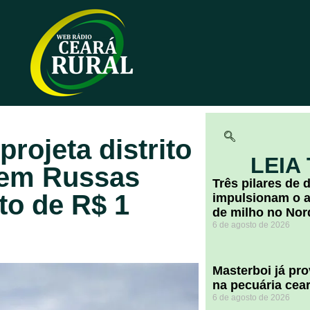
rojeta distrito
LEIA
 em Russas
​Três pilares de
to de R$ 1
impulsionam o a
de milho no Nor
6 de agosto de 2026
Masterboi já pr
na pecuária cea
6 de agosto de 2026