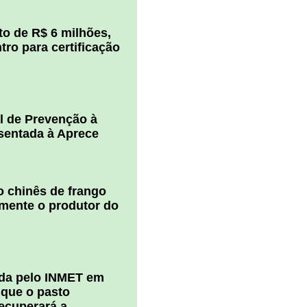
o de R$ 6 milhões,
ro para certificação
l de Prevenção à
esentada à Aprece
 chinês de frango
amente o produtor do
ada pelo INMET em
 que o pasto
ecuperará a