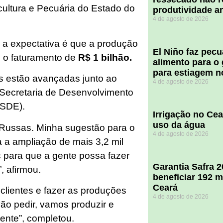
cultura e Pecuária do Estado do
produtividade a
4 de agosto de 2026
, a expectativa é que a produção
El Niño faz pec
e o faturamento de
R$ 1 bilhão.
alimento para o
para estiagem n
s estão avançadas junto ao
4 de agosto de 2026
Secretaria de Desenvolvimento
(SDE).
Irrigação no Ce
uso da água
m Russas. Minha sugestão para o
4 de agosto de 2026
 a ampliação de mais 3,2 mil
 para que a gente possa fazer
Garantia Safra 
, afirmou.
beneficiar 192 m
Ceará
r clientes e fazer as produções
4 de agosto de 2026
o pedir, vamos produzir e
ente”, completou.