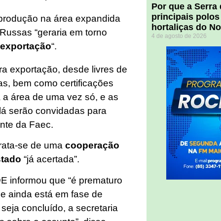
Por que a Serra
principais polos
 produção na área expandida
hortaliças do N
 Russas “geraria em torno
4 de agosto de 2026
 exportação
“.
ra exportação, desde livres de
gas, bem como certificações
 a área de uma vez só, e as
 lá serão convidadas para
ente da Faec.
trata-se de uma
cooperação
stado
“já acertada”.
E informou que “é prematuro
ue ainda está em fase de
eja concluído, a secretaria