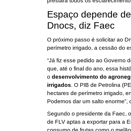
prestará todos os esclarecimento
Espaço depende de 
Dnocs, diz Faec
O próximo passo é solicitar ao D
perímetro irrigado, a cessão do 
“Já fiz esse pedido ao Governo d
que, até o final do ano, essa hist
o
desenvolvimento do agronegó
irrigados
. O PIB de Petrolina (P
hectares de perímetro irrigado, e
Podemos dar um salto enorme”, 
Segundo o presidente da Faec, 
de FLV aptas a exportar para a E
consumo de frutas como o melã