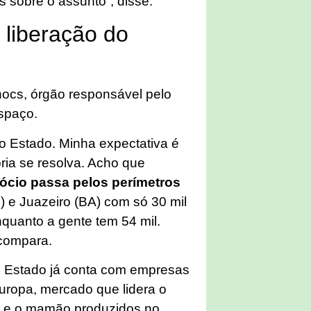
s sobre o assunto”, disse.
liberação do
nocs, órgão responsável pelo
espaço.
o Estado. Minha expectativa é
ória se resolva. Acho que
cio passa pelos perímetros
E) e Juazeiro (BA) com só 30 mil
nquanto a gente tem 54 mil.
compara.
o Estado já conta com empresas
uropa, mercado que lidera o
o e o mamão produzidos no