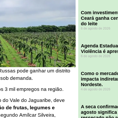
Com investiment
Ceará ganha cent
do leite
6 de agosto de 2026
Agenda Estadua
Violência é apr
6 de agosto de 2026
 Russas pode ganhar um distrito
​Como o mercado
V sob demanda.
impacta indiret
Nordeste.
s 3 mil empregos na região.
4 de agosto de 2026
o do Vale do Jaguaribe, deve
A seca confirm
ão de frutas, legumes e
agosto significa
egundo Amílcar Silveira,
ressecado não r