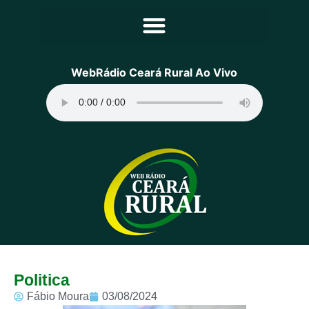
Principal
WebRádio Ceará Rural Ao Vivo
Notícias
Programação
Equipe
Contato
Sobre
Politica
Fábio Moura
03/08/2024