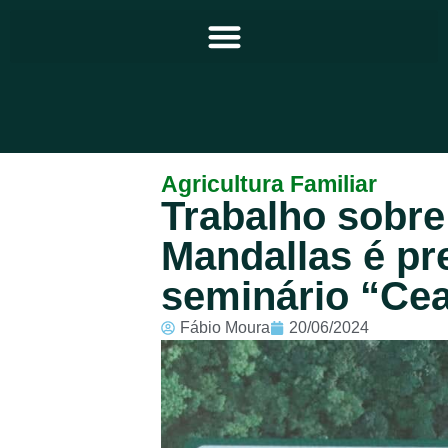
Principal
Agricultura Familiar
Trabalho sobre
Notícias
Mandallas é p
Programação
seminário “Cea
Equipe
Fábio Moura
20/06/2024
Contato
Sobre