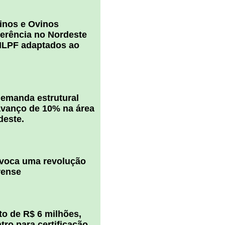
inos e Ovinos
ferência no Nordeste
ILPF adaptados ao
 demanda estrutural
vanço de 10% na área
deste.
ovoca uma revolução
rense
o de R$ 6 milhões,
ro para certificação