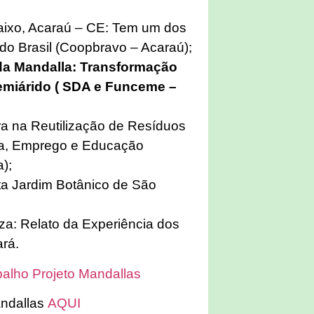
aixo, Acaraú – CE: Tem um dos
do Brasil (Coopbravo – Acaraú);
ada Mandalla: Transformação
Semiárido ( SDA e Funceme –
a na Reutilização de Resíduos
da, Emprego e Educação
);
ta Jardim Botânico de São
a: Relato da Experiência dos
ará.
balho Projeto Mandallas
andallas
AQUI