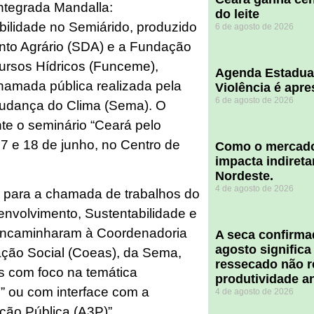
ntegrada Mandalla:
do leite
bilidade no Semiárido, produzido
6 de agosto de 2026
nto Agrário (SDA) e a Fundação
ursos Hídricos (Funceme),
Agenda Estadua
hamada pública realizada pela
Violência é apr
6 de agosto de 2026
Mudança do Clima (Sema). O
e o seminário “Ceará pelo
7 e 18 de junho, no Centro de
​Como o mercado
impacta indiret
Nordeste.
4 de agosto de 2026
s para a chamada de trabalhos do
envolvimento, Sustentabilidade e
 encaminharam à Coordenadoria
A seca confirm
agosto significa
ação Social (Coeas), da Sema,
ressecado não r
s com foco na temática
produtividade a
” ou com interface com a
4 de agosto de 2026
ção Pública (A3P)”.