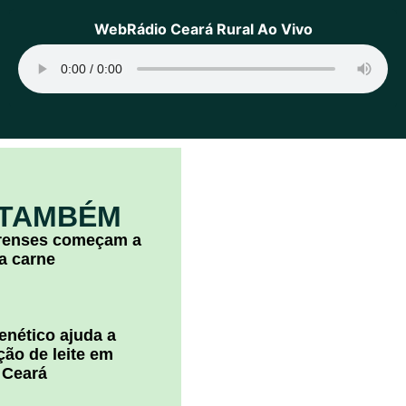
WebRádio Ceará Rural Ao Vivo
 TAMBÉM
arenses começam a
la carne
nético ajuda a
ão de leite em
 Ceará