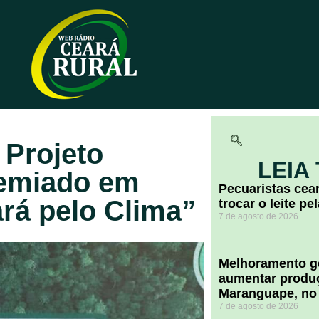
 Projeto
LEIA
remiado em
Pecuaristas ce
rá pelo Clima”
trocar o leite pe
7 de agosto de 2026
Melhoramento ge
aumentar produç
Maranguape, no
7 de agosto de 2026