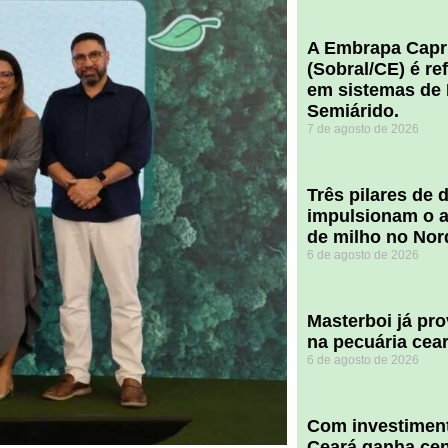
A Embrapa Capr
(Sobral/CE) é re
em sistemas de 
Semiárido.
7 de agosto de 2026
​Três pilares de
impulsionam o a
de milho no Nor
6 de agosto de 2026
Masterboi já pr
na pecuária cea
6 de agosto de 2026
Com investiment
Ceará ganha cent