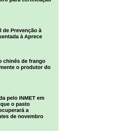
l de Prevenção à
esentada à Aprece
 chinês de frango
amente o produtor do
ada pelo INMET em
 que o pasto
ecuperará a
ntes de novembro