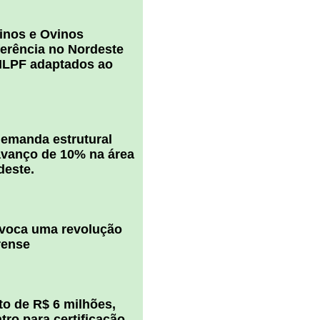
inos e Ovinos
ferência no Nordeste
ILPF adaptados ao
 demanda estrutural
vanço de 10% na área
deste.
ovoca uma revolução
rense
o de R$ 6 milhões,
ro para certificação