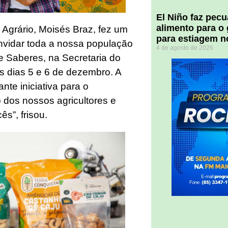
El Niño faz pec
alimento para o
 Agrário, Moisés Braz, fez um
para estiagem n
onvidar toda a nossa população
4 de agosto de 2026
 e Saberes, na Secretaria do
s dias 5 e 6 de dezembro. A
te iniciativa para o
 dos nossos agricultores e
s”, frisou.