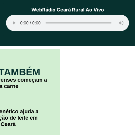
WebRádio Ceará Rural Ao Vivo
 TAMBÉM
arenses começam a
la carne
nético ajuda a
ão de leite em
 Ceará