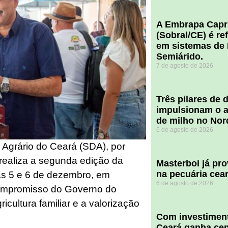
A Embrapa Capr
(Sobral/CE) é re
em sistemas de 
Semiárido.
7 de agosto de 2026
​Três pilares de
impulsionam o a
de milho no Nor
6 de agosto de 2026
 Agrário do Ceará (SDA), por
 realiza a segunda edição da
Masterboi já pr
na pecuária cea
as 5 e 6 de dezembro, em
6 de agosto de 2026
compromisso do Governo do
icultura familiar e a valorização
Com investiment
Ceará ganha cent