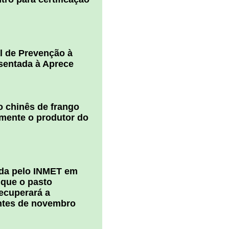
l de Prevenção à
esentada à Aprece
 chinês de frango
amente o produtor do
ada pelo INMET em
 que o pasto
ecuperará a
ntes de novembro