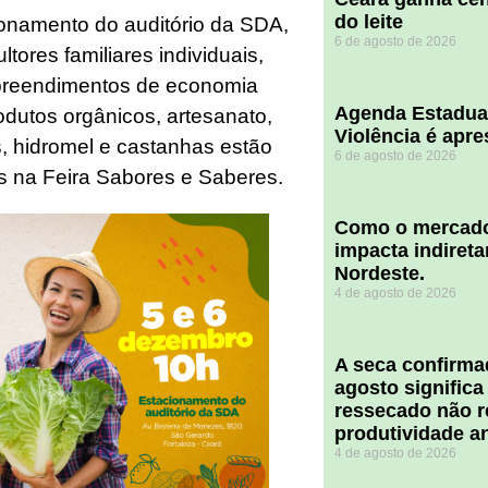
do leite
ionamento do auditório da SDA,
6 de agosto de 2026
ltores familiares individuais,
preendimentos de economia
Agenda Estadua
rodutos orgânicos, artesanato,
Violência é apr
s, hidromel e castanhas estão
6 de agosto de 2026
os na Feira Sabores e Saberes.
​Como o mercado
impacta indiret
Nordeste.
4 de agosto de 2026
A seca confirm
agosto significa
ressecado não r
produtividade a
4 de agosto de 2026