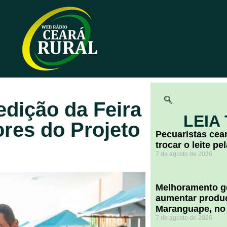
edição da Feira
LEIA
res do Projeto
Pecuaristas ce
trocar o leite pe
7 de agosto de 2026
Melhoramento ge
aumentar produç
Maranguape, no
7 de agosto de 2026