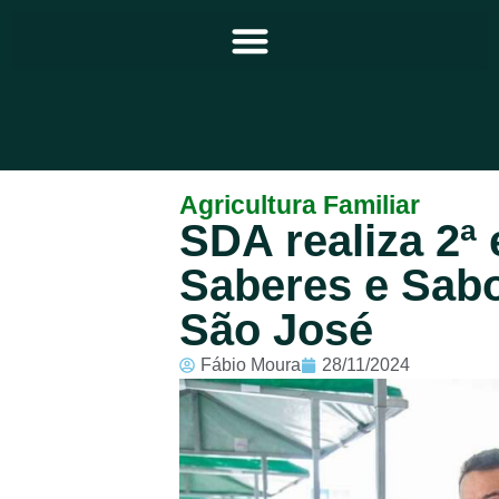
Principal
Agricultura Familiar
SDA realiza 2ª 
Notícias
Saberes e Sabo
Programação
São José
Equipe
Fábio Moura
28/11/2024
Contato
Sobre