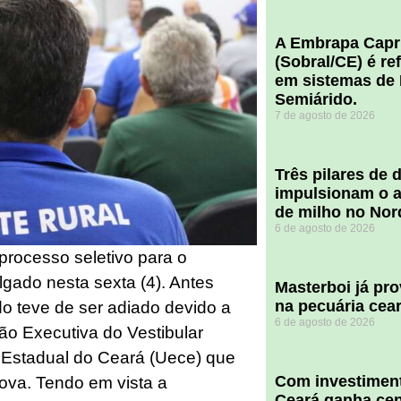
A Embrapa Capr
(Sobral/CE) é re
em sistemas de 
Semiárido.
7 de agosto de 2026
​Três pilares de
impulsionam o a
de milho no Nor
6 de agosto de 2026
 processo seletivo para o
gado nesta sexta (4). Antes
Masterboi já pr
na pecuária cea
ado teve de ser adiado devido a
6 de agosto de 2026
o Executiva do Vestibular
e Estadual do Ceará (Uece) que
Com investiment
prova. Tendo em vista a
Ceará ganha cent