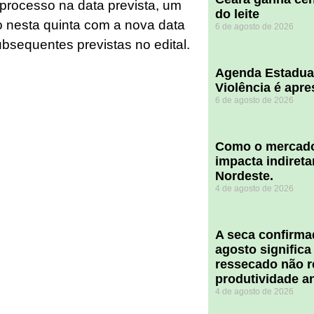
processo na data prevista, um
do leite
 nesta quinta com a nova data
6 de agosto de 2026
ubsequentes previstas no edital.
Agenda Estadua
Violência é apr
6 de agosto de 2026
​Como o mercado
impacta indiret
Nordeste.
4 de agosto de 2026
A seca confirm
agosto significa
ressecado não r
produtividade a
4 de agosto de 2026