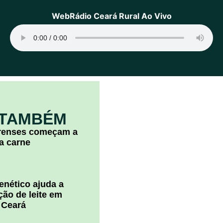
WebRádio Ceará Rural Ao Vivo
 TAMBÉM
arenses começam a
la carne
nético ajuda a
ão de leite em
 Ceará