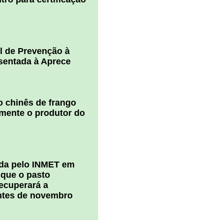
l de Prevenção à
esentada à Aprece
 chinês de frango
amente o produtor do
ada pelo INMET em
 que o pasto
ecuperará a
ntes de novembro