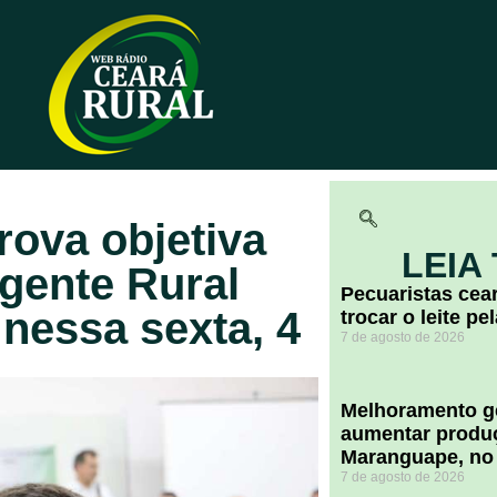
rova objetiva
LEIA
gente Rural
Pecuaristas ce
 nessa sexta, 4
trocar o leite pe
7 de agosto de 2026
Melhoramento ge
aumentar produç
Maranguape, no
7 de agosto de 2026