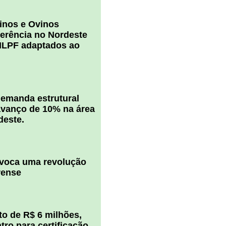
inos e Ovinos
ferência no Nordeste
ILPF adaptados ao
 demanda estrutural
vanço de 10% na área
deste.
ovoca uma revolução
rense
o de R$ 6 milhões,
ro para certificação