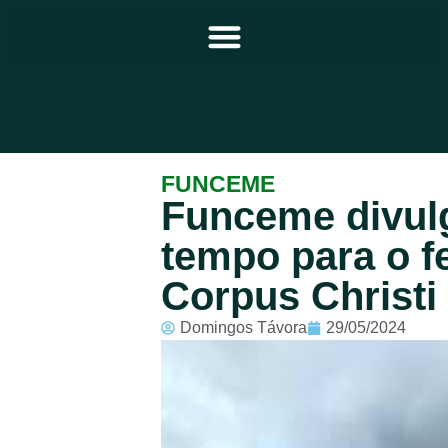
Principal
FUNCEME
Funceme divul
Notícias
tempo para o f
Programação
Corpus Christi
Equipe
Domingos Távora
29/05/2024
Contato
Sobre