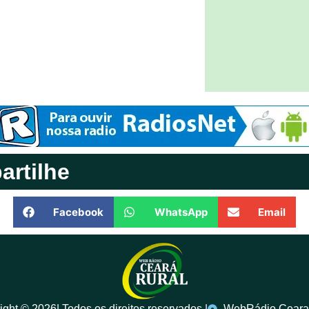
rtilhe
Facebook
WhatsApp
Email
ght ©️ 2026| Todos os direitos reservados |
WebRádio Ceara