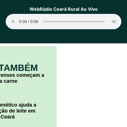
WebRádio Ceará Rural Ao Vivo
 TAMBÉM
arenses começam a
la carne
nético ajuda a
ão de leite em
 Ceará