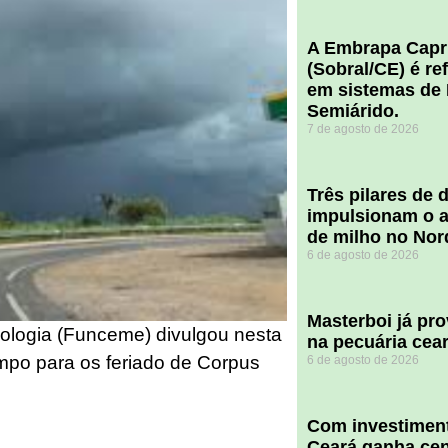
A Embrapa Capr
(Sobral/CE) é re
em sistemas de 
Semiárido.
7 de agosto de 2026
​Três pilares de
impulsionam o a
de milho no Nor
6 de agosto de 2026
Masterboi já pr
logia (Funceme) divulgou nesta
na pecuária cea
empo para os feriado de Corpus
6 de agosto de 2026
Com investiment
Ceará ganha cent