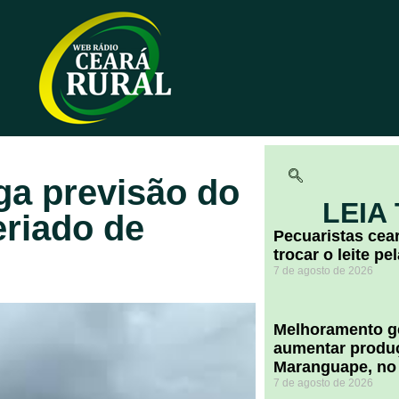
ga previsão do
LEIA
eriado de
Pecuaristas ce
trocar o leite pe
7 de agosto de 2026
Melhoramento ge
aumentar produç
Maranguape, no
7 de agosto de 2026