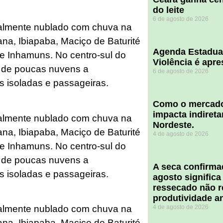
do leite
6 de agosto de 2026
ialmente nublado com chuva na
bana, Ibiapaba, Maciço de Baturité
Agenda Estadua
 e Inhamuns. No centro-sul do
Violência é apr
o de poucas nuvens a
6 de agosto de 2026
 isoladas e passageiras.
​Como o mercado
impacta indiret
ialmente nublado com chuva na
Nordeste.
bana, Ibiapaba, Maciço de Baturité
4 de agosto de 2026
 e Inhamuns. No centro-sul do
o de poucas nuvens a
A seca confirm
 isoladas e passageiras.
agosto significa
ressecado não r
produtividade a
4 de agosto de 2026
ialmente nublado com chuva na
bana, Ibiapaba, Maciço de Baturité