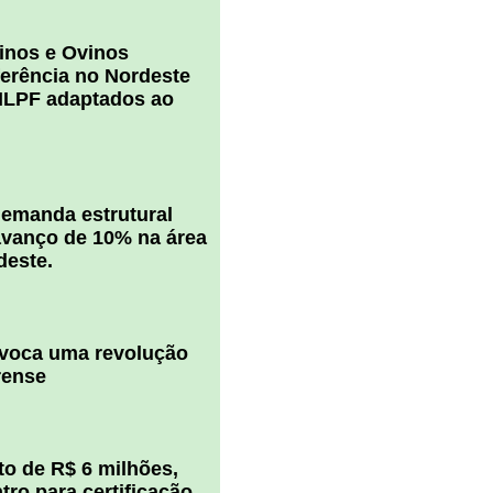
inos e Ovinos
ferência no Nordeste
ILPF adaptados ao
 demanda estrutural
vanço de 10% na área
deste.
ovoca uma revolução
rense
o de R$ 6 milhões,
ro para certificação