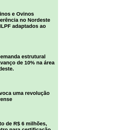
inos e Ovinos
ferência no Nordeste
ILPF adaptados ao
 demanda estrutural
vanço de 10% na área
deste.
ovoca uma revolução
rense
o de R$ 6 milhões,
ro para certificação