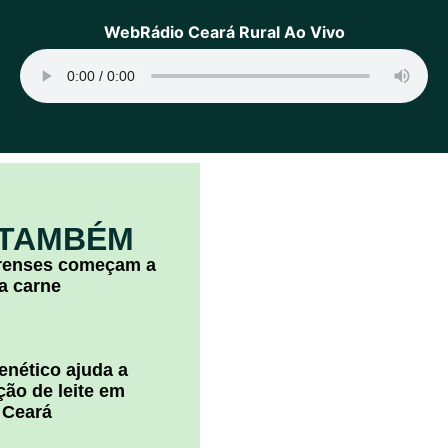
WebRádio Ceará Rural Ao Vivo
 TAMBÉM
arenses começam a
la carne
nético ajuda a
ão de leite em
 Ceará