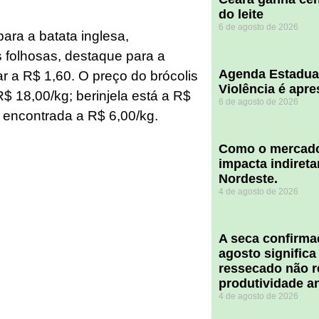
do leite
6 de agosto de 2026
ara a batata inglesa,
 folhosas, destaque para a
Agenda Estadua
ar a R$ 1,60. O preço do brócolis
Violência é apr
$ 18,00/kg; berinjela está a R$
6 de agosto de 2026
o encontrada a R$ 6,00/kg.
​Como o mercado
impacta indiret
Nordeste.
4 de agosto de 2026
A seca confirm
agosto significa
ressecado não r
produtividade a
4 de agosto de 2026