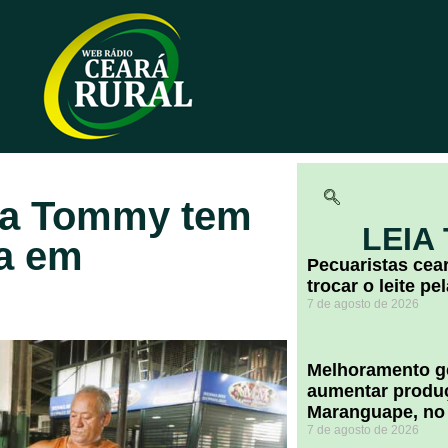
ga Tommy tem
LEIA
a em
Pecuaristas ce
trocar o leite pe
7 de agosto de 2026
Melhoramento ge
aumentar produç
Maranguape, no
7 de agosto de 2026