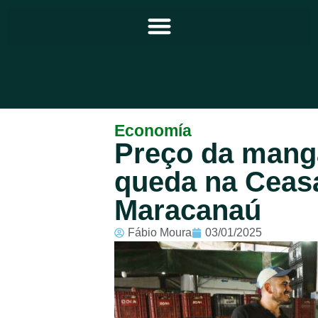
Principal
Economía
Preço da man
Notícias
queda na Ceas
Programação
Maracanaú
Equipe
Fábio Moura
03/01/2025
Contato
Sobre