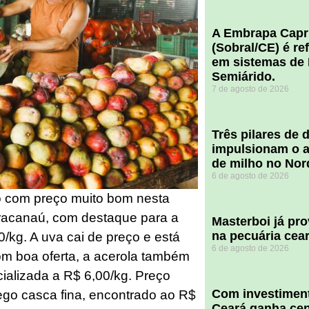
A Embrapa Capr
(Sobral/CE) é re
em sistemas de 
Semiárido.
7 de agosto de 2026
​Três pilares de
impulsionam o a
de milho no Nor
6 de agosto de 2026
o com preço muito bom nesta
aracanaú, com destaque para a
Masterboi já pr
na pecuária cea
kg. A uva cai de preço e está
6 de agosto de 2026
m boa oferta, a acerola também
ializada a R$ 6,00/kg. Preço
Com investiment
ego casca fina, encontrado ao R$
Ceará ganha cent