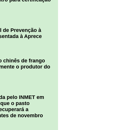
l de Prevenção à
esentada à Aprece
 chinês de frango
amente o produtor do
ada pelo INMET em
 que o pasto
ecuperará a
ntes de novembro