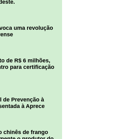
deste.
ovoca uma revolução
rense
o de R$ 6 milhões,
ro para certificação
l de Prevenção à
esentada à Aprece
 chinês de frango
amente o produtor do