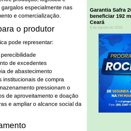
 gargalos especialmente nas
Garantia Safra 
ento e comercialização.
beneficiar 192 m
Ceará
ara o produtor
4 de agosto de 2026
tica pode representar:
perecibilidade
nto de excedentes
deia de abastecimento
 institucionais de compra
armazenamento pressionam o
os de aproveitamento e doação
as e ampliar o alcance social da
ramento