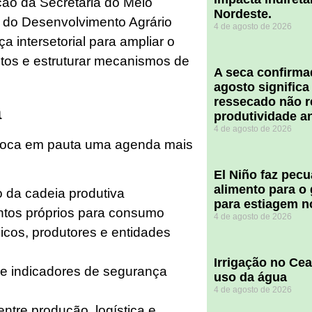
ção da Secretaria do Meio
Nordeste.
 do Desenvolvimento Agrário
4 de agosto de 2026
 intersetorial para ampliar o
tos e estruturar mecanismos de
A seca confirm
agosto significa
ressecado não r
a
produtividade a
4 de agosto de 2026
oloca em pauta uma agenda mais
El Niño faz pec
alimento para o
 da cadeia produtiva
para estiagem n
ntos próprios para consumo
4 de agosto de 2026
icos, produtores e entidades
Irrigação no Ce
de indicadores de segurança
uso da água
4 de agosto de 2026
ntre produção, logística e