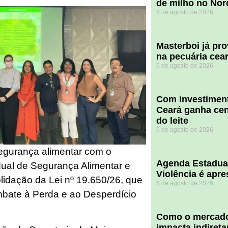
de milho no Nor
6 de agosto de 2026
Masterboi já pr
na pecuária cea
6 de agosto de 2026
Com investiment
Ceará ganha cent
do leite
6 de agosto de 2026
gurança alimentar com o
Agenda Estadua
ual de Segurança Alimentar e
Violência é apr
lidação da Lei nº 19.650/26, que
6 de agosto de 2026
ombate à Perda e ao Desperdício
​Como o mercado
impacta indiret