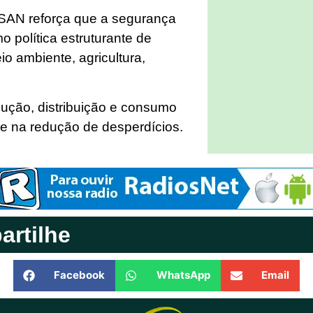
AN reforça que a segurança
o política estruturante de
o ambiente, agricultura,
odução, distribuição e consumo
 e na redução de desperdícios.
rtilhe
Facebook
WhatsApp
Email