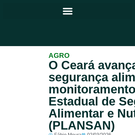
Principal
AGRO
O Ceará avanç
Notícias
segurança ali
Programação
monitoramento
Equipe
Estadual de S
Contato
Alimentar e Nut
Sobre
(PLANSAN)
Fábio Moura
02/03/2026