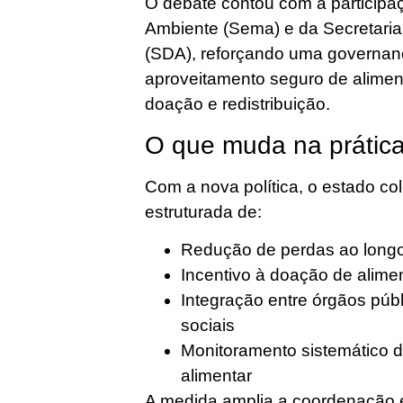
O debate contou com a participa
Ambiente (Sema) e da Secretaria
(SDA), reforçando uma governança
aproveitamento seguro de alimen
doação e redistribuição.
O que muda na prátic
Com a nova política, o estado c
estruturada de:
Redução de perdas ao longo
Incentivo à doação de alime
Integração entre órgãos públ
sociais
Monitoramento sistemático 
alimentar
A medida amplia a coordenação e