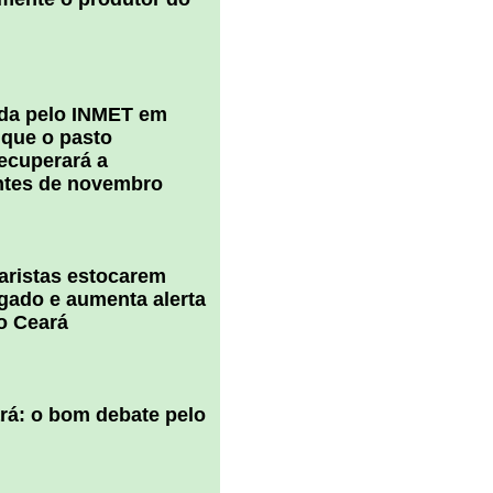
ada pelo INMET em
 que o pasto
ecuperará a
ntes de novembro
uaristas estocarem
 gado e aumenta alerta
o Ceará
ará: o bom debate pelo