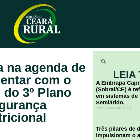
a na agenda de
LEIA
mentar com o
A Embrapa Capr
 do 3º Plano
(Sobral/CE) é re
em sistemas de 
egurança
Semiárido.
7 de agosto de 2026
ricional
​Três pilares de
impulsionam o a