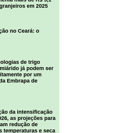
igranjeiros em 2025
ção no Ceará: o
ologias de trigo
miárido já podem ser
uitamente por um
 da Embrapa de
ão da intensificação
026, as projeções para
cam redução de
s temperaturas e seca