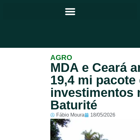
Principal
AGRO
MDA e Ceará a
Notícias
19,4 mi pacote
Programação
investimentos 
Equipe
Baturité
Contato
Fábio Moura
18/05/2026
Sobre