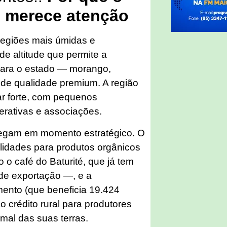
é merece atenção
regiões mais úmidas e
de altitude que permite a
para o estado — morango,
s de qualidade premium. A região
iar forte, com pequenos
rativas e associações.
egam em momento estratégico. O
lidades para produtos orgânicos
 o café do Baturité, que já tem
 de exportação —, e a
mento (que beneficia 19.424
o crédito rural para produtores
rmal das suas terras.