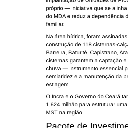
implantação de Unidades de Pro
próprio — iniciativa que se alin
do MDA e reduz a dependência d
familiar.
Na área hídrica, foram assinadas
construção de 118 cisternas-cal
Barreira, Baturité, Capistrano, Ar
cisternas garantem a captação 
chuva — instrumento essencial p
semiaridez e a manutenção da p
estiagem.
O Incra e o Governo do Ceará t
1,624 milhão para estruturar uma
MST na região.
Pacote de Investim