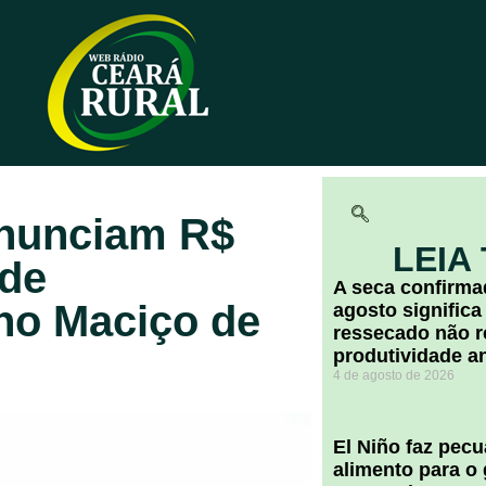
nunciam R$
LEIA
 de
A seca confirm
no Maciço de
agosto significa
ressecado não r
produtividade a
4 de agosto de 2026
El Niño faz pec
alimento para o