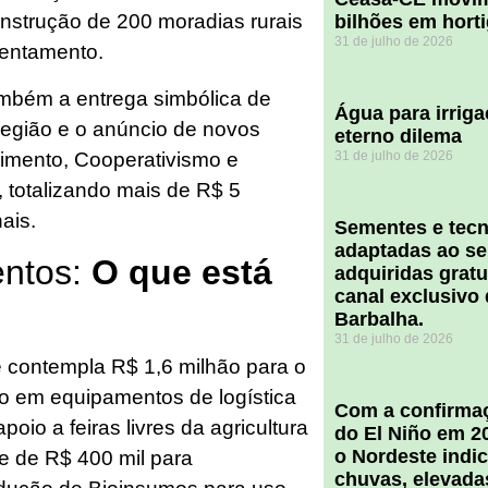
onstrução de 200 moradias rurais
bilhões em hort
31 de julho de 2026
sentamento.
mbém a entrega simbólica de
Água para irriga
 região e o anúncio de novos
eterno dilema
cimento, Cooperativismo e
31 de julho de 2026
 totalizando mais de R$ 5
ais.
Sementes e tecn
adaptadas ao se
entos:
O que está
adquiridas grat
canal exclusivo
Barbalha.
31 de julho de 2026
 contempla R$ 1,6 milhão para o
co em equipamentos de logística
Com a confirmaç
oio a feiras livres da agricultura
do El Niño em 2
o Nordeste indi
te de R$ 400 mil para
chuvas, elevada