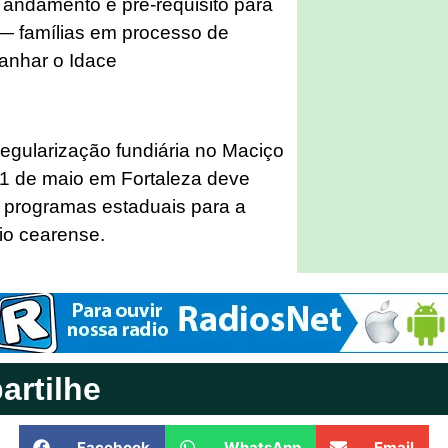
m andamento é pré-requisito para
f — famílias em processo de
anhar o Idace
egularização fundiária no Maciço
21 de maio em Fortaleza deve
s programas estaduais para a
cio cearense.
rtilhe
Facebook
WhatsApp
Email