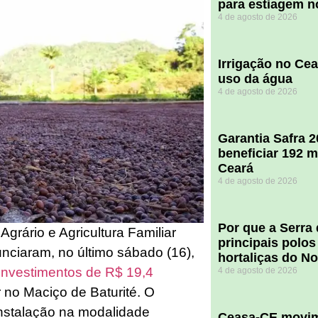
para estiagem n
4 de agosto de 2026
Irrigação no Ce
uso da água
4 de agosto de 2026
Garantia Safra 
beneficiar 192 m
Ceará
4 de agosto de 2026
Por que a Serra
grário e Agricultura Familiar
principais polos
ciaram, no último sábado (16),
hortaliças do N
investimentos de R$ 19,4
4 de agosto de 2026
ar no Maciço de Baturité. O
Instalação na modalidade
Ceasa-CE movim