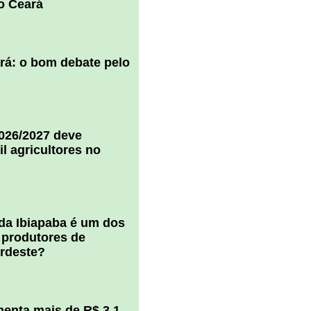
o Ceará
ará: o bom debate pelo
2026/2027 deve
il agricultores no
 da Ibiapaba é um dos
 produtores de
ordeste?
enta mais de R$ 3,1