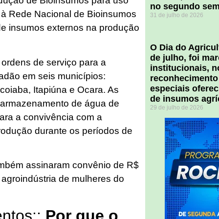
dução de Bioinsumos para uso
no segundo sem
ha à Rede Nacional de Bioinsumos
31 de julho de 2026
e insumos externos na produção
O Dia do Agricul
de julho, foi m
 ordens de serviço para a
institucionais, 
çadão em seis municípios:
reconhecimento
especiais ofere
acoiaba, Itapiúna e Ocara. As
de insumos agrí
e armazenamento de água de
29 de julho de 2026
ara a convivência com a
rodução durante os períodos de
ambém assinaram convênio de R$
 agroindústria de mulheres do
entos::
Por que o