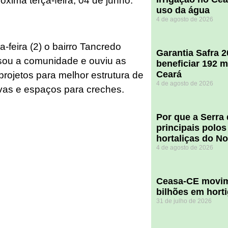
óxima terça-feira, 04 de junho.
uso da água
4 de agosto de 2026
-feira (2) o bairro Tancredo
Garantia Safra 
sou a comunidade e ouviu as
beneficiar 192 m
Ceará
projetos para melhor estrutura de
4 de agosto de 2026
ivas e espaços para creches.
Por que a Serra
principais polos
hortaliças do N
4 de agosto de 2026
Ceasa-CE movim
bilhões em hort
31 de julho de 2026