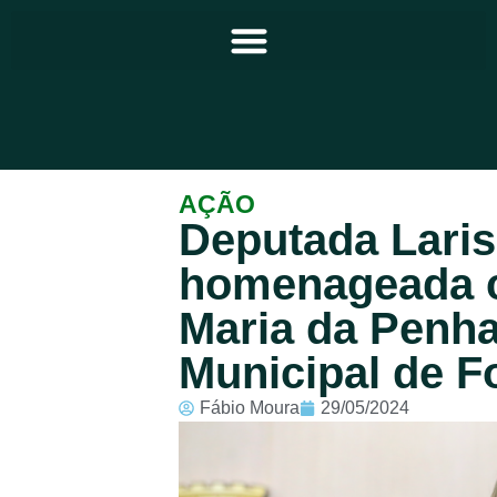
Principal
AÇÃO
Deputada Laris
Notícias
homenageada 
Programação
Maria da Penh
Equipe
Municipal de F
Contato
Fábio Moura
29/05/2024
Sobre