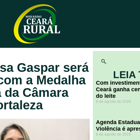
sa Gaspar será
LEIA
com a Medalha
Com investiment
a da Câmara
Ceará ganha cent
do leite
ortaleza
6 de agosto de 2026
Agenda Estadua
Violência é apr
6 de agosto de 2026