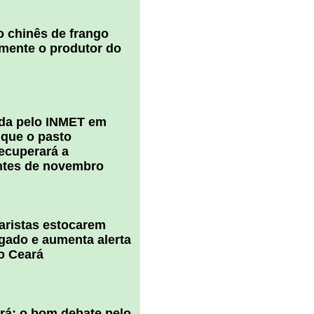
 chinês de frango
amente o produtor do
ada pelo INMET em
 que o pasto
ecuperará a
ntes de novembro
uaristas estocarem
 gado e aumenta alerta
o Ceará
ará: o bom debate pelo