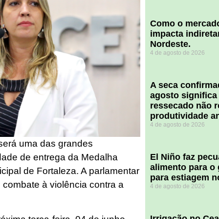
​Como o mercado
impacta indiret
Nordeste.
4 de agosto de 2026
A seca confirm
agosto significa
ressecado não r
produtividade a
4 de agosto de 2026
 será uma das grandes
El Niño faz pec
dade de entrega da Medalha
alimento para o
ipal de Fortaleza. A parlamentar
para estiagem n
 combate à violência contra a
4 de agosto de 2026
Irrigação no Ce