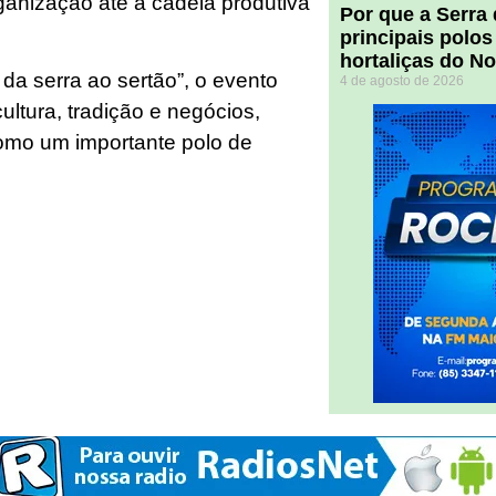
ganização até a cadeia produtiva
Por que a Serra
principais polos
hortaliças do N
da serra ao sertão”, o evento
4 de agosto de 2026
ultura, tradição e negócios,
omo um importante polo de