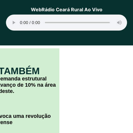
WebRádio Ceará Rural Ao Vivo
 TAMBÉM
 demanda estrutural
vanço de 10% na área
deste.
ovoca uma revolução
rense