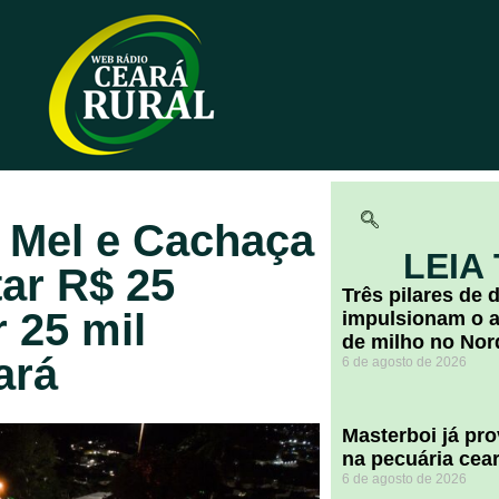
a Mel e Cachaça
LEIA
ar R$ 25
​Três pilares de
r 25 mil
impulsionam o a
de milho no Nor
ará
6 de agosto de 2026
Masterboi já pr
na pecuária cea
6 de agosto de 2026