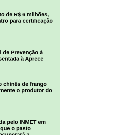
o de R$ 6 milhões,
ro para certificação
l de Prevenção à
esentada à Aprece
 chinês de frango
amente o produtor do
ada pelo INMET em
 que o pasto
ecuperará a