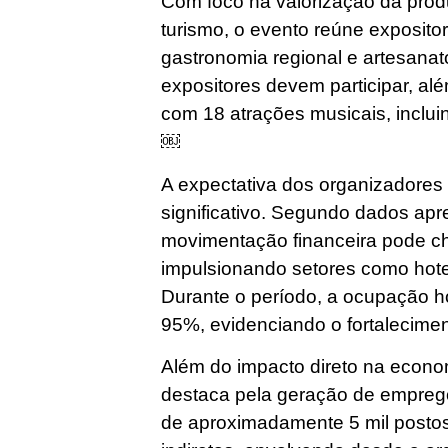
Com foco na valorização da prod
turismo, o evento reúne exposito
gastronomia regional e artesanat
expositores devem participar, a
com 18 atrações musicais, inclu
￼
A expectativa dos organizadore
significativo. Segundo dados apr
movimentação financeira pode ch
impulsionando setores como hotel
Durante o período, a ocupação ho
95%, evidenciando o fortalecimen
Além do impacto direto na econom
destaca pela geração de emprego
de aproximadamente 5 mil postos 