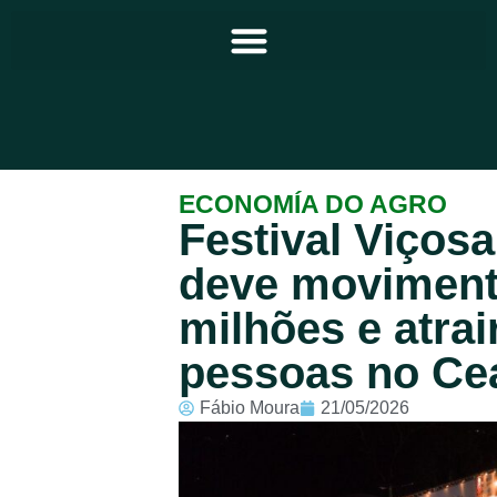
Principal
ECONOMÍA DO AGRO
Festival Viços
Notícias
deve moviment
Programação
milhões e atrai
Equipe
pessoas no Ce
Contato
Fábio Moura
21/05/2026
Sobre