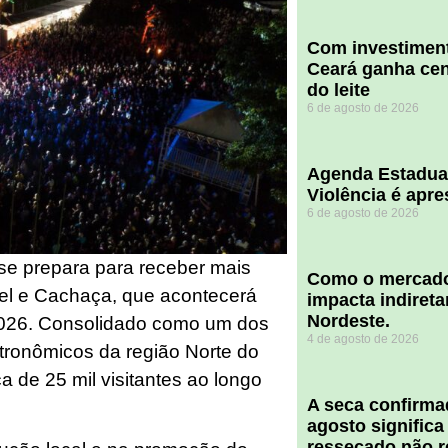
Com investiment
Ceará ganha cent
do leite
6 de agosto de 2026
Agenda Estadua
Violência é apr
6 de agosto de 2026
se prepara para receber mais
​Como o mercado
el e Cachaça, que acontecerá
impacta indiret
Nordeste.
 2026. Consolidado como um dos
4 de agosto de 2026
stronômicos da região Norte do
ca de 25 mil visitantes ao longo
A seca confirm
agosto significa
ressecado não r