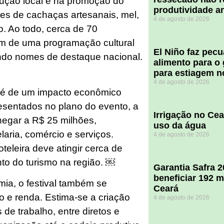
ução local e na promoção do
produtividade a
res de cachaças artesanais, mel,
4 de agosto de 2026
o. Ao todo, cerca de 70
lém de uma programação cultural
El Niño faz pec
indo nomes de destaque nacional.
alimento para o
para estiagem n
4 de agosto de 2026
s é de um impacto econômico
esentados no plano do evento, a
Irrigação no Ce
egar a R$ 25 milhões,
uso da água
aria, comércio e serviços.
4 de agosto de 2026
teleira deve atingir cerca de
to do turismo na região. ￼
Garantia Safra 
beneficiar 192 m
ia, o festival também se
Ceará
 e renda. Estima-se a criação
4 de agosto de 2026
de trabalho, entre diretos e