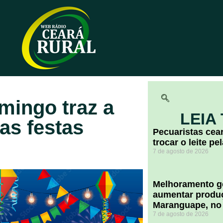
mingo traz a
LEIA
as festas
Pecuaristas ce
trocar o leite pe
7 de agosto de 2026
Melhoramento ge
aumentar produç
Maranguape, no
7 de agosto de 2026