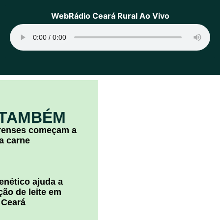
WebRádio Ceará Rural Ao Vivo
 TAMBÉM
arenses começam a
la carne
nético ajuda a
ão de leite em
 Ceará