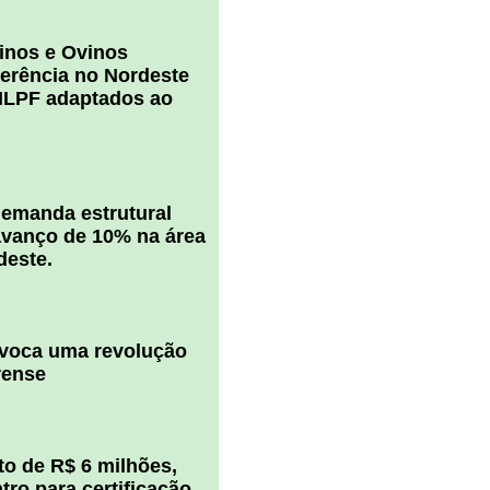
inos e Ovinos
ferência no Nordeste
ILPF adaptados ao
 demanda estrutural
vanço de 10% na área
deste.
ovoca uma revolução
rense
o de R$ 6 milhões,
ro para certificação