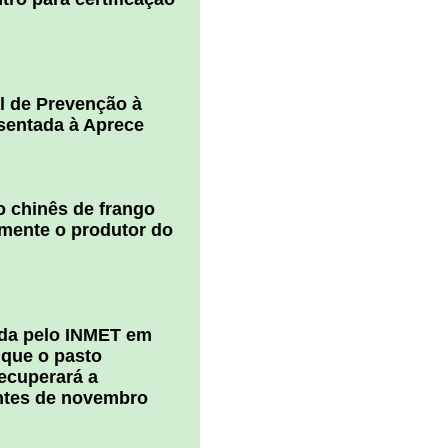
l de Prevenção à
esentada à Aprece
 chinês de frango
amente o produtor do
ada pelo INMET em
 que o pasto
ecuperará a
ntes de novembro