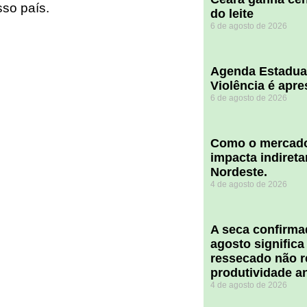
so país.
do leite
6 de agosto de 2026
Agenda Estadua
Violência é apr
6 de agosto de 2026
​Como o mercado
impacta indiret
Nordeste.
4 de agosto de 2026
A seca confirm
agosto significa
ressecado não r
produtividade a
4 de agosto de 2026