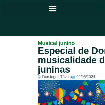
Principal
Musical junino
Especial de Do
Notícias
musicalidade d
Programação
juninas
Equipe
Domingos Távora
02/06/2024
Contato
Sobre