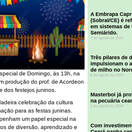
A Embrapa Capr
(Sobral/CE) é re
em sistemas de 
Semiárido.
7 de agosto de 2026
​Três pilares de
impulsionam o a
de milho no Nor
special de Domingo, às 13h, na
6 de agosto de 2026
rodução do prof. de Acordeon
e dos festejos juninos.
Masterboi já pr
na pecuária cea
adeira celebração da cultura
6 de agosto de 2026
imação para as festas juninas.
mpenham um papel especial na
Com investiment
os de diversão, aprendizado e
Ceará ganha cent