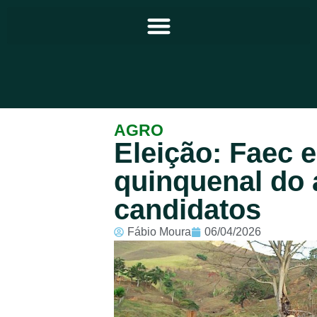
Principal
AGRO
Eleição: Faec 
Notícias
quinquenal do 
Programação
candidatos
Equipe
Fábio Moura
06/04/2026
Contato
Sobre