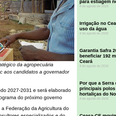
para estiagem n
4 de agosto de 2026
Irrigação no Ce
uso da água
4 de agosto de 2026
Garantia Safra 
beneficiar 192 m
Ceará
atégico da agropecuária
4 de agosto de 2026
c aos candidatos a governador
Por que a Serra
principais polos
odo 2027-2031 e será elaborado
hortaliças do N
rograma do próximo governo
4 de agosto de 2026
a Federação da Agricultura do
nsultores especializados e do
Ceasa-CE movim