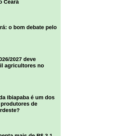
o Ceará
ará: o bom debate pelo
2026/2027 deve
il agricultores no
 da Ibiapaba é um dos
 produtores de
ordeste?
enta mais de R$ 3,1