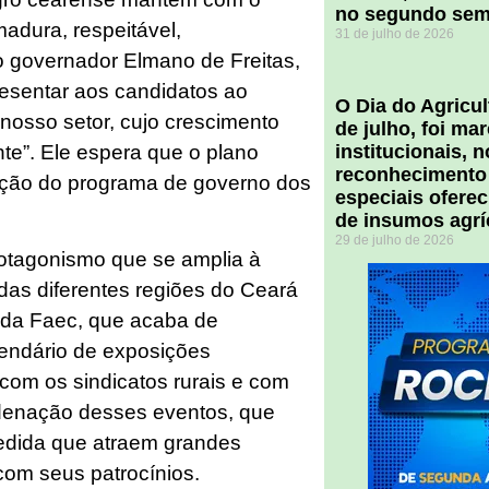
no segundo sem
adura, respeitável,
31 de julho de 2026
o governador Elmano de Freitas,
esentar aos candidatos ao
O Dia do Agricul
 nosso setor, cujo crescimento
de julho, foi m
e”. Ele espera que o plano
institucionais, 
reconhecimento
ução do programa de governo dos
especiais ofere
de insumos agrí
29 de julho de 2026
otagonismo que se amplia à
das diferentes regiões do Ceará
s da Faec, que acaba de
lendário de exposições
com os sindicatos rurais e com
ordenação desses eventos, que
dida que atraem grandes
com seus patrocínios.