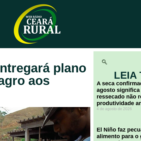
entregará plano
LEIA
agro aos
A seca confirm
agosto significa
ressecado não r
produtividade a
4 de agosto de 2026
El Niño faz pec
alimento para o