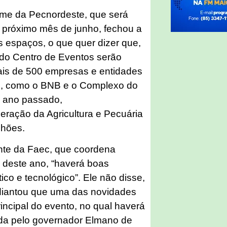
nome da Pecnordeste, que será
o próximo mês de junho, fechou a
s espaços, o que quer dizer que,
 do Centro de Eventos serão
is de 500 empresas e entidades
as, como o BNB e o Complexo do
o ano passado,
eração da Agricultura e Pecuária
lhões.
ente da Faec, que coordena
o deste ano, “haverá boas
ico e tecnológico”. Ele não disse,
diantou que uma das novidades
rincipal do evento, no qual haverá
dida pelo governador Elmano de