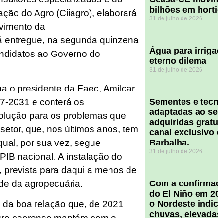
bilhões em hort
ação do Agro (Ciiagro), elaborará
31 de julho de 2026
vimento da
á entregue, na segunda quinzena
Água para irriga
candidatos ao Governo do
eterno dilema
31 de julho de 2026
a o presidente da Faec, Amílcar
27-2031 e conterá os
Sementes e tecn
adaptadas ao se
solução para os problemas que
adquiridas grat
setor, que, nos últimos anos, tem
canal exclusivo
ual, por sua vez, segue
Barbalha.
31 de julho de 2026
PIB nacional. A instalação do
u, prevista para daqui a menos de
ade da agropecuária.
Com a confirmaç
do El Niño em 2
ito da boa relação que, de 2021
o Nordeste indi
chuvas, elevada
 agro cearense mantém com o