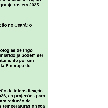
igranjeiros em 2025
ção no Ceará: o
ologias de trigo
miárido já podem ser
uitamente por um
 da Embrapa de
ão da intensificação
026, as projeções para
cam redução de
s temperaturas e seca