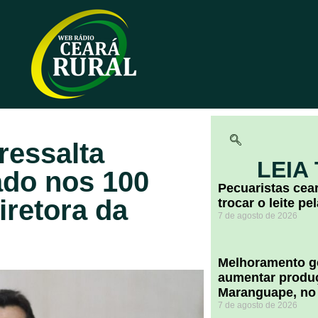
ressalta
LEIA
ado nos 100
Pecuaristas ce
iretora da
trocar o leite pe
7 de agosto de 2026
Melhoramento ge
aumentar produç
Maranguape, no
7 de agosto de 2026