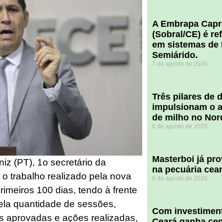
A Embrapa Capr
(Sobral/CE) é re
em sistemas de 
Semiárido.
7 de agosto de 2026
​Três pilares de
impulsionam o a
de milho no Nor
6 de agosto de 2026
Masterboi já pr
iz (PT), 1o secretário da
na pecuária cea
 o trabalho realizado pela nova
6 de agosto de 2026
imeiros 100 dias, tendo à frente
Pela quantidade de sessões,
Com investiment
eis aprovadas e ações realizadas,
Ceará ganha cent