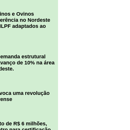
inos e Ovinos
ferência no Nordeste
ILPF adaptados ao
 demanda estrutural
vanço de 10% na área
deste.
ovoca uma revolução
rense
o de R$ 6 milhões,
ro para certificação