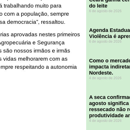
tá trabalhando muito para
do leite
6 de agosto de 2026
nto com a população, sempre
sa democracia”, ressaltou.
Agenda Estadua
rias aprovadas nestes primeiros
Violência é apr
Agropecuária e Segurança
6 de agosto de 2026
os são nossos irmãos e irmãs
s vidas melhorarem com as
​Como o mercado
sempre respeitando a autonomia
impacta indiret
Nordeste.
4 de agosto de 2026
A seca confirm
agosto significa
ressecado não r
produtividade a
4 de agosto de 2026