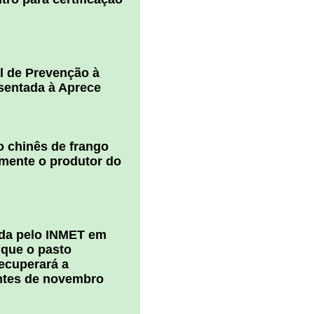
l de Prevenção à
esentada à Aprece
 chinês de frango
amente o produtor do
ada pelo INMET em
 que o pasto
ecuperará a
ntes de novembro