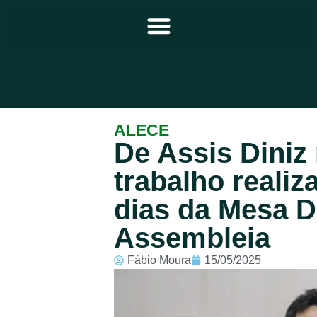
Principal
ALECE
De Assis Diniz 
Notícias
trabalho realiz
Programação
dias da Mesa D
Equipe
Assembleia
Contato
Fábio Moura
15/05/2025
Sobre