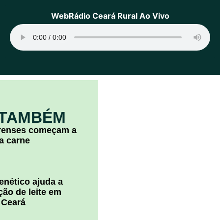
WebRádio Ceará Rural Ao Vivo
 TAMBÉM
arenses começam a
la carne
nético ajuda a
ão de leite em
 Ceará