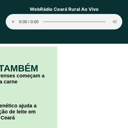
WebRádio Ceará Rural Ao Vivo
 TAMBÉM
arenses começam a
la carne
nético ajuda a
ão de leite em
 Ceará