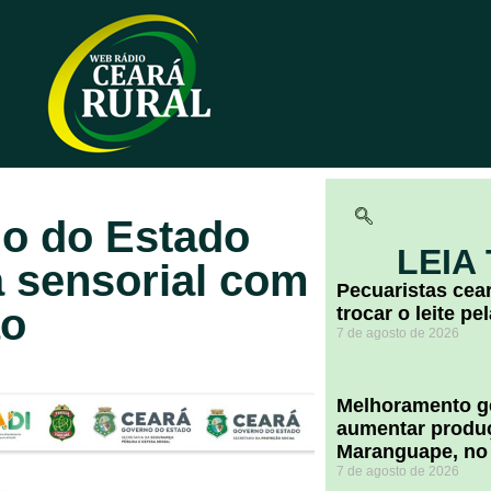
no do Estado
LEIA
 sensorial com
Pecuaristas ce
ão
trocar o leite pe
7 de agosto de 2026
Melhoramento ge
aumentar produç
Maranguape, no
7 de agosto de 2026