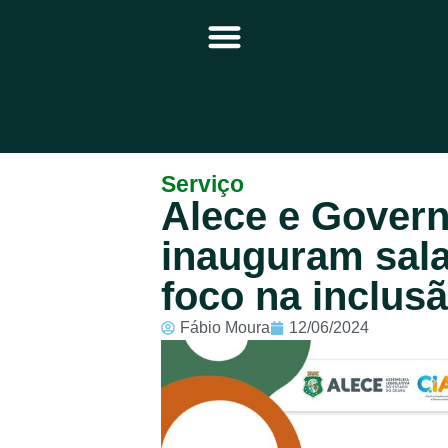
Principal
Serviço
Alece e Gover
Notícias
inauguram sala
Programação
foco na inclus
Equipe
Fábio Moura
12/06/2024
Contato
Sobre