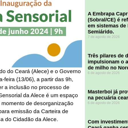
A Embrapa Capr
(Sobral/CE) é re
em sistemas de 
Semiárido.
7 de agosto de 2026
​Três pilares de
impulsionam o a
de milho no Nor
ado do Ceará (Alece) e o Governo
6 de agosto de 2026
feira (13/06), a partir das 9h,
er a inclusão no processo de
Masterboi já pr
Sensorial da Alece é um espaço
na pecuária cea
m momento de desorganização
6 de agosto de 2026
para emissão da Carteira de
sa do Cidadão da Alece.
Com investiment
Ceará ganha cent