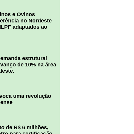
inos e Ovinos
ferência no Nordeste
ILPF adaptados ao
 demanda estrutural
vanço de 10% na área
deste.
ovoca uma revolução
rense
o de R$ 6 milhões,
ro para certificação