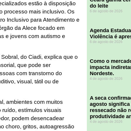
cializados estão à disposição
do leite
 o processo mais inclusivo. Os
6 de agosto de 2026
tro Inclusivo para Atendimento e
, órgão da Alece focado em
Agenda Estadua
as e jovens com autismo e
Violência é apr
6 de agosto de 2026
obral, do Ciadi, explica que o
​Como o mercado
sorial, que pode ser
impacta indiret
ssoas com transtorno do
Nordeste.
4 de agosto de 2026
tivo, visual, tátil ou de
A seca confirm
ial, ambientes com muitos
agosto significa
 ruído, estímulos visuais
ressecado não r
produtividade a
redor, podem desencadear
4 de agosto de 2026
o choro, gritos, autoagressão