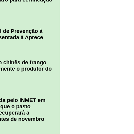
l de Prevenção à
esentada à Aprece
 chinês de frango
amente o produtor do
ada pelo INMET em
 que o pasto
ecuperará a
ntes de novembro