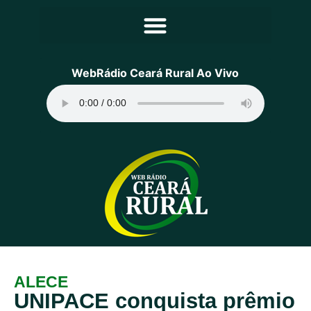
Principal
WebRádio Ceará Rural Ao Vivo
Notícias
Programação
Equipe
Contato
Sobre
ALECE
UNIPACE conquista prêmio