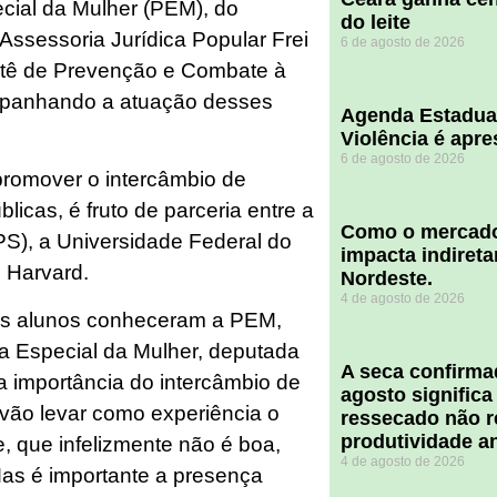
ecial da Mulher (PEM), do
do leite
 Assessoria Jurídica Popular Frei
6 de agosto de 2026
itê de Prevenção e Combate à
mpanhando a atuação desses
Agenda Estadua
Violência é apr
6 de agosto de 2026
 promover o intercâmbio de
licas, é fruto de parceria entre a
​Como o mercado
PS), a Universidade Federal do
impacta indiret
 Harvard.
Nordeste.
4 de agosto de 2026
 os alunos conheceram a PEM,
a Especial da Mulher, deputada
A seca confirm
 importância do intercâmbio de
agosto significa
 vão levar como experiência o
ressecado não r
produtividade a
, que infelizmente não é boa,
4 de agosto de 2026
Mas é importante a presença