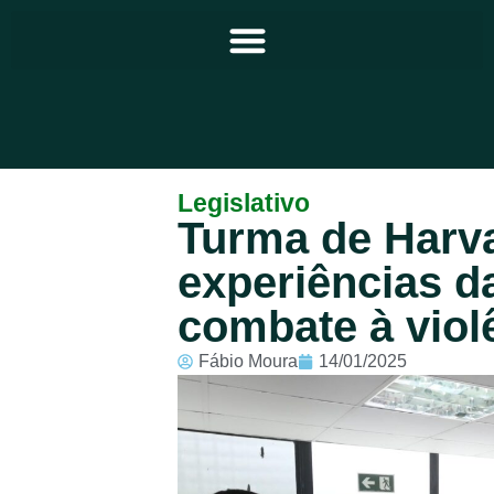
Principal
Legislativo
Turma de Harv
Notícias
experiências d
Programação
combate à viol
Equipe
Fábio Moura
14/01/2025
Contato
Sobre