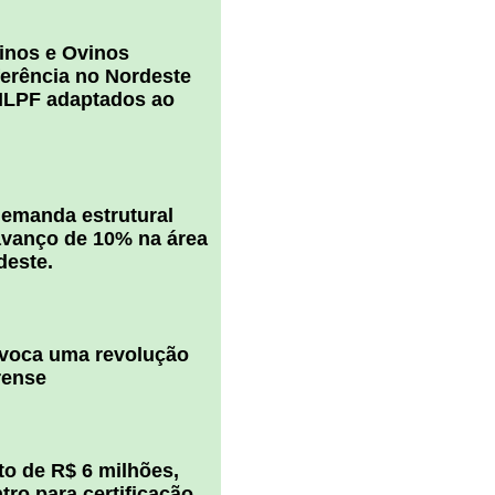
inos e Ovinos
ferência no Nordeste
ILPF adaptados ao
 demanda estrutural
vanço de 10% na área
deste.
ovoca uma revolução
rense
o de R$ 6 milhões,
ro para certificação