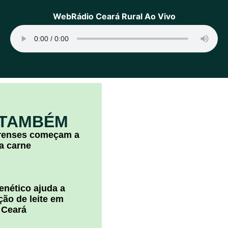
WebRádio Ceará Rural Ao Vivo
 TAMBÉM
arenses começam a
la carne
nético ajuda a
ão de leite em
 Ceará