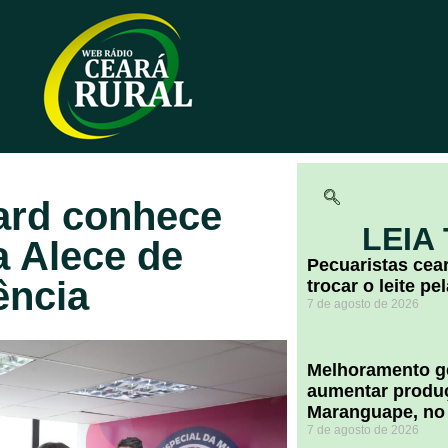
ard conhece
LEIA
a Alece de
Pecuaristas ce
ência
trocar o leite pe
7 de agosto de 2026
Melhoramento ge
aumentar produç
Maranguape, no
7 de agosto de 2026