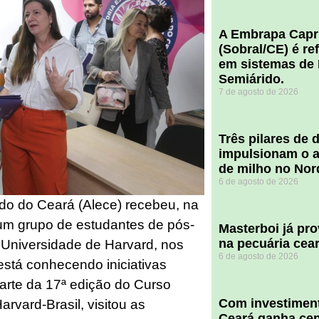
A Embrapa Capr
(Sobral/CE) é re
em sistemas de 
Semiárido.
7 de agosto de 2026
​Três pilares de
impulsionam o a
de milho no Nor
6 de agosto de 2026
ado do Ceará (Alece) recebeu, na
 um grupo de estudantes de pós-
Masterboi já pr
na pecuária cea
Universidade de Harvard, nos
6 de agosto de 2026
está conhecendo iniciativas
rte da 17ª edição do Curso
Com investiment
rvard-Brasil, visitou as
Ceará ganha cent