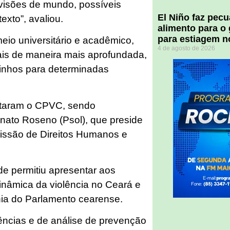
s visões de mundo, possíveis
El Niño faz pec
exto”, avaliou.
alimento para o
para estiagem n
eio universitário e acadêmico,
4 de agosto de 2026
ais de maneira mais aprofundada,
inhos para determinadas
sitaram o CPVC, sendo
nato Roseno (Psol), que preside
issão de Direitos Humanos e
de permitiu apresentar aos
inâmica da violência no Ceará e
ia do Parlamento cearense.
ências e de análise de prevenção