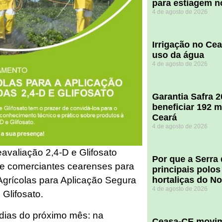
para estiagem n
4 de agosto de 2026
Irrigação no Ce
uso da água
4 de agosto de 2026
Garantia Safra 
beneficiar 192 m
Ceará
4 de agosto de 2026
avaliação 2,4-D e Glifosato
Por que a Serra
s e comerciantes cearenses para
principais polos
hortaliças do N
Agrícolas para Aplicação Segura
4 de agosto de 2026
 Glifosato.
dias do próximo mês: na
Ceasa-CE movim