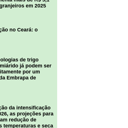
igranjeiros em 2025
ção no Ceará: o
ologias de trigo
miárido já podem ser
uitamente por um
 da Embrapa de
Ug7t3tF9XvKt4hQ0G-
ão da intensificação
026, as projeções para
cam redução de
s temperaturas e seca