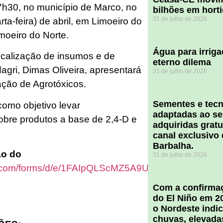
7h30, no município de Marco, no
bilhões em hort
31 de julho de 2026
ta-feira) de abril, em Limoeiro do
moeiro do Norte.
Água para irriga
scalização de insumos e de
eterno dilema
agri, Dimas Oliveira, apresentará
31 de julho de 2026
ação de Agrotóxicos.
Sementes e tecn
como objetivo levar
adaptadas ao se
obre produtos a base de 2,4-D e
adquiridas grat
canal exclusivo
Barbalha.
ão do
31 de julho de 2026
le.com/forms/d/e/1FAIpQLScMZ5A9U7bmn5aNTsc4Z
Com a confirmaç
do El Niño em 2
o Nordeste indi
chuvas, elevada