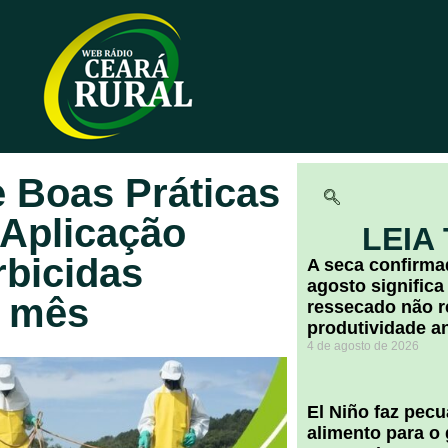
 Boas Práticas
 Aplicação
LEIA
bicidas
A seca confirm
agosto significa
e mês
ressecado não r
produtividade a
4 de agosto de 2026
El Niño faz pec
alimento para o