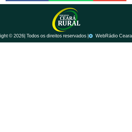
ght ©️ 2026| Todos os direitos reservados |
WebRádio Ceara