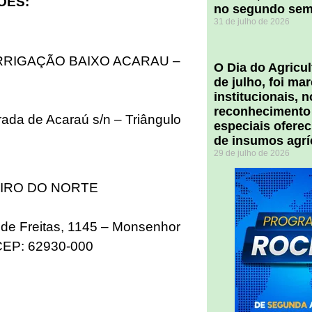
ÕES:
no segundo sem
31 de julho de 2026
IRRIGAÇÃO BAIXO ACARAU –
O Dia do Agricul
de julho, foi m
institucionais, 
reconhecimento
ada de Acaraú s/n – Triângulo
especiais ofere
de insumos agrí
29 de julho de 2026
EIRO DO NORTE
de Freitas, 1145 – Monsenhor
 CEP: 62930-000