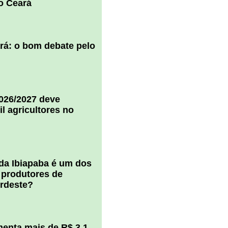
o Ceará
ará: o bom debate pelo
2026/2027 deve
il agricultores no
 da Ibiapaba é um dos
 produtores de
ordeste?
enta mais de R$ 3,1