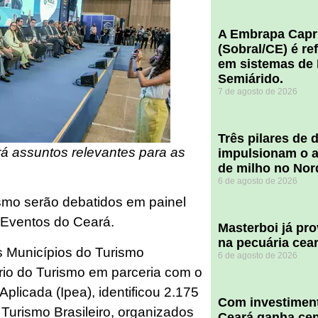
A Embrapa Capr
(Sobral/CE) é re
em sistemas de 
Semiárido.
7 de agosto de 2026
​Três pilares de
rá assuntos relevantes para as
impulsionam o a
de milho no Nor
6 de agosto de 2026
ismo serão debatidos em painel
 Eventos do Ceará.
Masterboi já pr
na pecuária cea
 Municípios do Turismo
6 de agosto de 2026
ério do Turismo em parceria com o
plicada (Ipea), identificou 2.175
Com investiment
Turismo Brasileiro, organizados
Ceará ganha cent