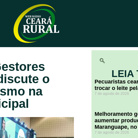
Gestores
LEIA
discute o
Pecuaristas ce
ismo na
trocar o leite pe
7 de agosto de 2026
cipal
Melhoramento ge
aumentar produç
Maranguape, no
7 de agosto de 2026