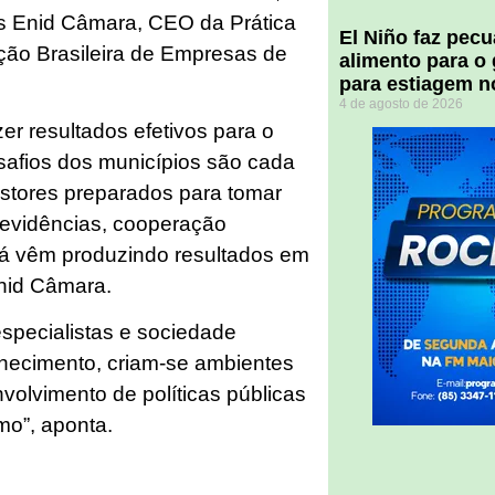
s Enid Câmara, CEO da Prática
El Niño faz pec
ção Brasileira de Empresas de
alimento para o
para estiagem n
4 de agosto de 2026
azer resultados efetivos para o
safios dos municípios são cada
stores preparados para tomar
evidências, cooperação
e já vêm produzindo resultados em
Enid Câmara.
especialistas e sociedade
hecimento, criam-se ambientes
volvimento de políticas públicas
smo”, aponta.