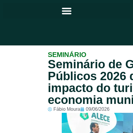
Principal
SEMINÁRIO
Seminário de 
Notícias
Públicos 2026 
Programação
impacto do tur
Equipe
economia muni
Contato
Fábio Moura
09/06/2026
Sobre