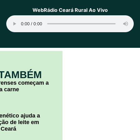
WebRádio Ceará Rural Ao Vivo
 TAMBÉM
arenses começam a
la carne
nético ajuda a
ão de leite em
 Ceará