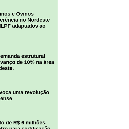
inos e Ovinos
ferência no Nordeste
ILPF adaptados ao
 demanda estrutural
vanço de 10% na área
deste.
ovoca uma revolução
rense
o de R$ 6 milhões,
ro para certificação