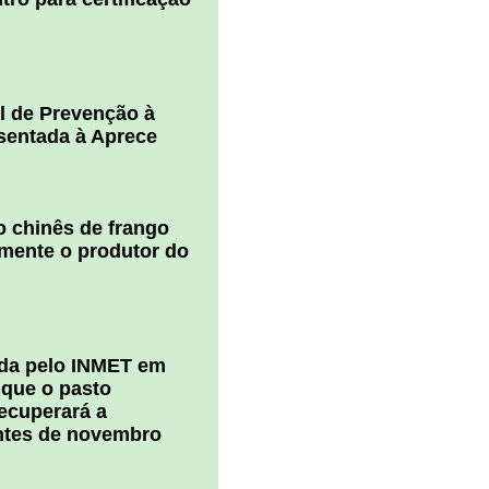
l de Prevenção à
esentada à Aprece
 chinês de frango
amente o produtor do
ada pelo INMET em
 que o pasto
ecuperará a
ntes de novembro