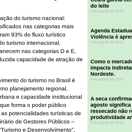
do leite
6 de agosto de 2026
ação do turismo nacional:
ificados nas categorias mais
Agenda Estadua
ram 93% do fluxo turístico
Violência é apr
 turismo internacional,
6 de agosto de 2026
anecem nas categorias D e E,
reduzida capacidade de atração de
​Como o mercado
impacta indiret
Nordeste.
imento do turismo no Brasil é
4 de agosto de 2026
omo planejamento regional,
urbana e capacidade institucional
A seca confirm
 que forma o poder público
agosto significa
ressecado não r
as potencialidades turísticas de
produtividade a
inário de Gestores Públicos –
4 de agosto de 2026
l “Turismo e Desenvolvimento”,