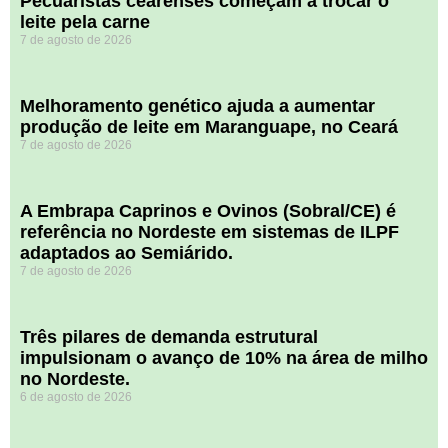
Pecuaristas cearenses começam a trocar o
leite pela carne
7 de agosto de 2026
Melhoramento genético ajuda a aumentar
produção de leite em Maranguape, no Ceará
7 de agosto de 2026
A Embrapa Caprinos e Ovinos (Sobral/CE) é
referência no Nordeste em sistemas de ILPF
adaptados ao Semiárido.
7 de agosto de 2026
​Três pilares de demanda estrutural
impulsionam o avanço de 10% na área de milho
no Nordeste.
6 de agosto de 2026