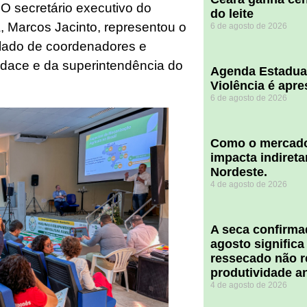
O secretário executivo do
do leite
 Marcos Jacinto, representou o
6 de agosto de 2026
 lado de coordenadores e
Idace e da superintendência do
Agenda Estadua
Violência é apr
6 de agosto de 2026
​Como o mercado
impacta indiret
Nordeste.
4 de agosto de 2026
A seca confirm
agosto significa
ressecado não r
produtividade a
4 de agosto de 2026