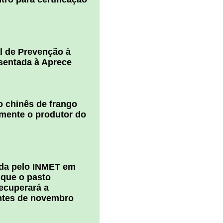
l de Prevenção à
esentada à Aprece
 chinês de frango
amente o produtor do
ada pelo INMET em
 que o pasto
ecuperará a
ntes de novembro