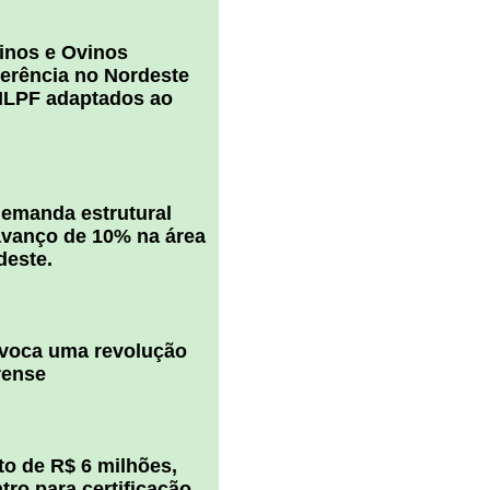
inos e Ovinos
ferência no Nordeste
ILPF adaptados ao
 demanda estrutural
vanço de 10% na área
deste.
ovoca uma revolução
rense
o de R$ 6 milhões,
ro para certificação