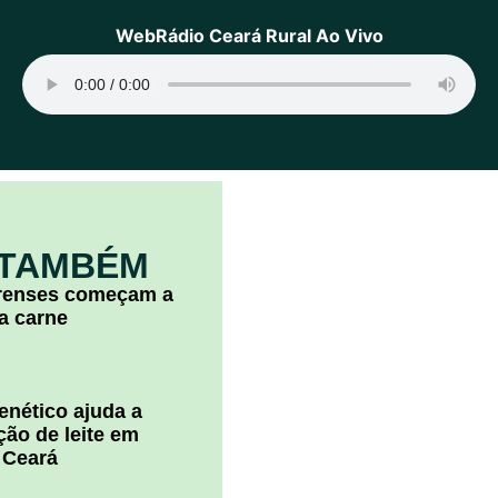
WebRádio Ceará Rural Ao Vivo
 TAMBÉM
arenses começam a
la carne
nético ajuda a
ão de leite em
 Ceará