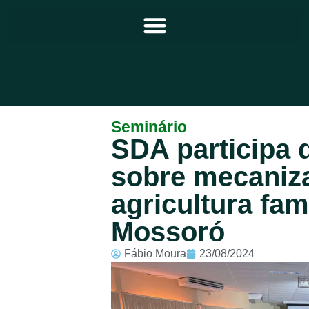
Principal
Seminário
SDA participa 
Notícias
sobre mecaniz
Programação
agricultura fam
Equipe
Mossoró
Contato
Fábio Moura
23/08/2024
Sobre