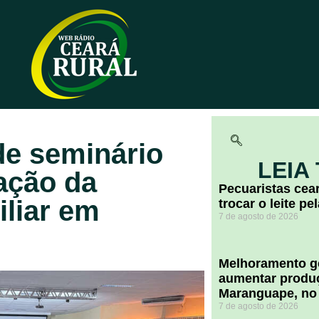
de seminário
LEIA
ação da
Pecuaristas ce
iliar em
trocar o leite pe
7 de agosto de 2026
Melhoramento ge
aumentar produç
Maranguape, no
7 de agosto de 2026