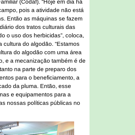
amiliar (Codaf). “Hoje em dia há
campo, pois a atividade não está
ens. Então as máquinas se fazem
iário dos tratos culturais das
do o uso dos herbicidas”, coloca,
a cultura do algodão. “Estamos
ultura do algodão com uma área
do, e a mecanização também é de
 tanto na parte de preparo dos
entos para o beneficiamento, a
cado da pluma. Então, esse
nas e equipamentos para a
a as nossas políticas públicas no