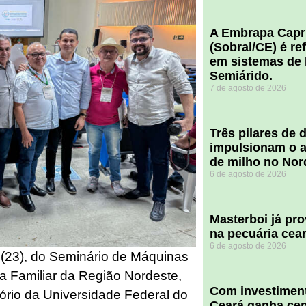
A Embrapa Capr
(Sobral/CE) é re
em sistemas de 
Semiárido.
7 de agosto de 2026
​Três pilares de
impulsionam o a
de milho no Nor
6 de agosto de 2026
Masterboi já pr
na pecuária cea
6 de agosto de 2026
a (23), do Seminário de Máquinas
a Familiar da Região Nordeste,
Com investiment
tório da Universidade Federal do
Ceará ganha cent