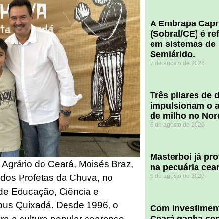
A Embrapa Capr
(Sobral/CE) é re
em sistemas de 
Semiárido.
7 de agosto de 2026
​Três pilares de
impulsionam o a
de milho no Nor
6 de agosto de 2026
Masterboi já pr
 Agrário do Ceará, Moisés Braz,
na pecuária cea
6 de agosto de 2026
 dos Profetas da Chuva, no
l de Educação, Ciência e
pus Quixadá. Desde 1996, o
Com investiment
Ceará ganha cent
a a cultura popular cearense.