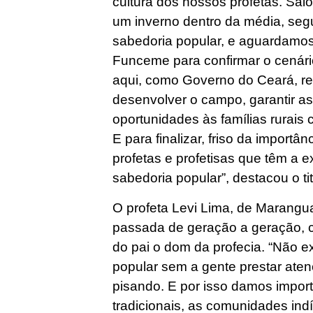
cultura dos nossos profetas. Sai
um inverno dentro da média, seg
sabedoria popular, e aguardamos
Funceme para confirmar o cenár
aqui, como Governo do Ceará, r
desenvolver o campo, garantir as
oportunidades às famílias rurais 
E para finalizar, friso da import
profetas e profetisas que têm a 
sabedoria popular”, destacou o ti
O profeta Levi Lima, de Marangua
passada de geração a geração, 
do pai o dom da profecia. “Não 
popular sem a gente prestar ate
pisando. E por isso damos impor
tradicionais, as comunidades in