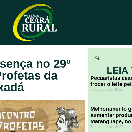
sença no 29º
LEIA
rofetas da
Pecuaristas ce
xadá
trocar o leite pe
7 de agosto de 2026
Melhoramento ge
aumentar produç
Maranguape, no
7 de agosto de 2026