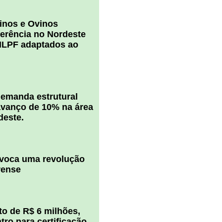
inos e Ovinos
ferência no Nordeste
ILPF adaptados ao
 demanda estrutural
vanço de 10% na área
deste.
ovoca uma revolução
rense
o de R$ 6 milhões,
ro para certificação