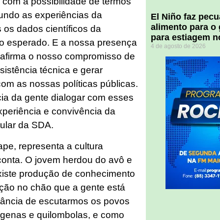
o com a possibilidade de termos
undo as experiências da
El Niño faz pec
alimento para o
 os dados científicos da
para estiagem n
io esperado. E a nossa presença
4 de agosto de 2026
eafirma o nosso compromisso de
sistência técnica e gerar
com as nossas políticas públicas.
ância da gente dialogar com esses
experiência e convivência da
tular da SDA.
pe, representa a cultura
conta. O jovem herdou do avô e
existe produção de conhecimento
nção no chão que a gente está
tância de escutarmos os povos
dígenas e quilombolas, e como