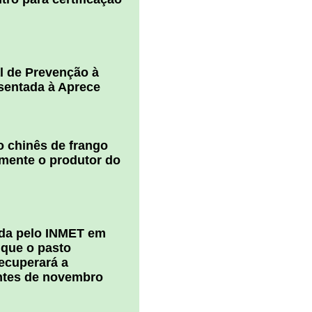
l de Prevenção à
esentada à Aprece
 chinês de frango
amente o produtor do
ada pelo INMET em
 que o pasto
ecuperará a
ntes de novembro