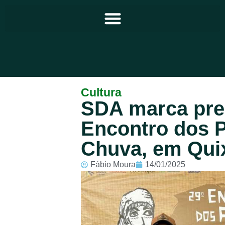
Principal
Cultura
SDA marca pre
Notícias
Encontro dos P
Programação
Chuva, em Qui
Equipe
Fábio Moura
14/01/2025
Contato
Sobre