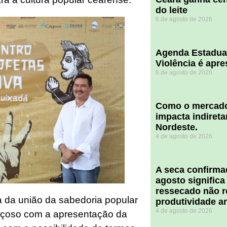
do leite
6 de agosto de 2026
Agenda Estadua
Violência é apr
6 de agosto de 2026
​Como o mercado
impacta indiret
Nordeste.
4 de agosto de 2026
A seca confirm
agosto significa
ressecado não r
a da união da sabedoria popular
produtividade a
4 de agosto de 2026
ançoso com a apresentação da