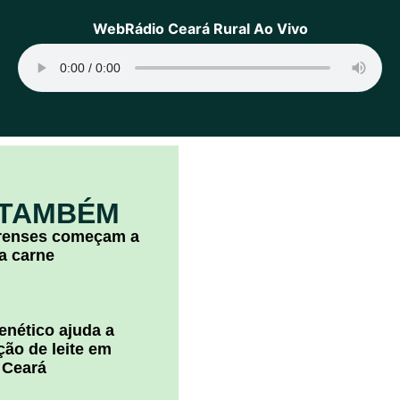
WebRádio Ceará Rural Ao Vivo
 TAMBÉM
arenses começam a
la carne
nético ajuda a
ão de leite em
 Ceará