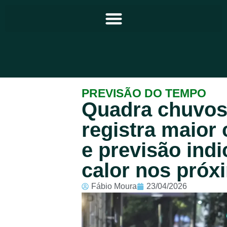
Principal
PREVISÃO DO TEMPO
Quadra chuvos
Notícias
registra maior
Programação
e previsão ind
Equipe
calor nos próx
Contato
Fábio Moura
23/04/2026
Sobre