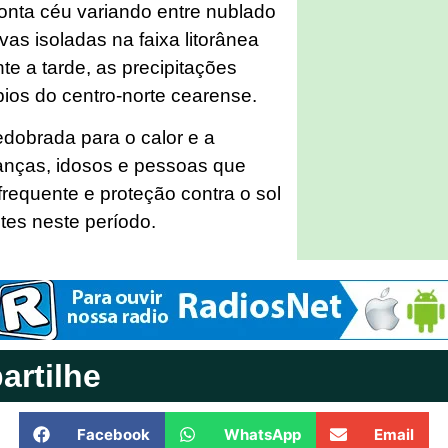
onta céu variando entre nublado
as isoladas na faixa litorânea
e a tarde, as precipitações
ios do centro-norte cearense.
edobrada para o calor e a
ianças, idosos e pessoas que
 frequente e proteção contra o sol
es neste período.
rtilhe
Facebook
WhatsApp
Email