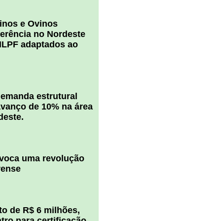
inos e Ovinos
ferência no Nordeste
ILPF adaptados ao
 demanda estrutural
vanço de 10% na área
deste.
ovoca uma revolução
rense
o de R$ 6 milhões,
ro para certificação