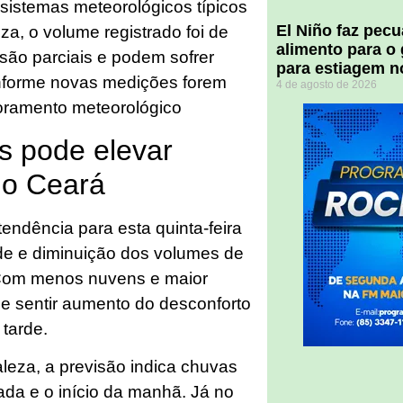
sistemas meteorológicos típicos
El Niño faz pec
za, o volume registrado foi de
alimento para o
ão parciais e podem sofrer
para estiagem n
onforme novas medições forem
4 de agosto de 2026
oramento meteorológico
s pode elevar
no Ceará
tendência para esta quinta-feira
de e diminuição dos volumes de
 Com menos nuvens e maior
de sentir aumento do desconforto
 tarde.
leza, a previsão indica chuvas
ada e o início da manhã. Já no