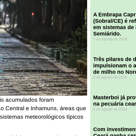
A Embrapa Capr
(Sobral/CE) é re
em sistemas de 
Semiárido.
7 de agosto de 2026
​Três pilares de
impulsionam o a
de milho no Nor
6 de agosto de 2026
Masterboi já pr
is acumulados foram
na pecuária cea
ão Central e Inhamuns, áreas que
6 de agosto de 2026
sistemas meteorológicos típicos
Com investiment
Ceará ganha cent