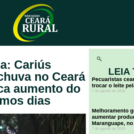
a: Cariús
LEIA
 chuva no Ceará
Pecuaristas ce
ica aumento do
trocar o leite pe
7 de agosto de 2026
imos dias
Melhoramento ge
aumentar produç
Maranguape, no
7 de agosto de 2026