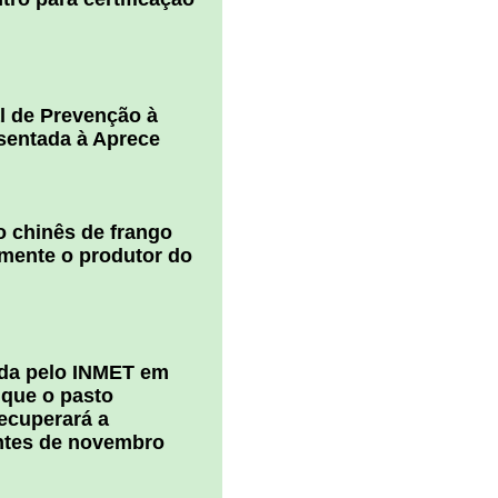
l de Prevenção à
esentada à Aprece
 chinês de frango
amente o produtor do
ada pelo INMET em
 que o pasto
ecuperará a
ntes de novembro