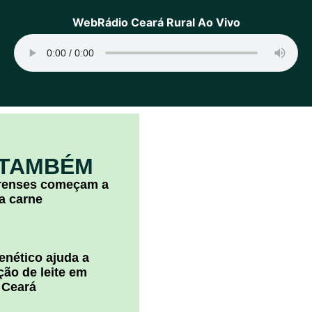
WebRádio Ceará Rural Ao Vivo
 TAMBÉM
arenses começam a
la carne
nético ajuda a
ão de leite em
 Ceará