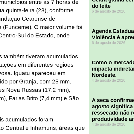
municípios entre as 7 horas de
do leite
ta quinta-feira (23), conforme
6 de agosto de 2026
 Fundação Cearense de
s (Funceme). O maior volume foi
Agenda Estadua
Centro-Sul do Estado, onde
Violência é apr
6 de agosto de 2026
os também tiveram acumulados,
​Como o mercado
tações em diferentes regiões
impacta indiret
vosa. Iguatu apareceu em
Nordeste.
4 de agosto de 2026
ido por Granja, com 25 mm.
es Nova Russas (17,2 mm),
), Farias Brito (7,4 mm) e São
A seca confirm
agosto significa
ressecado não r
produtividade a
is acumulados foram
4 de agosto de 2026
ão Central e Inhamuns, áreas que