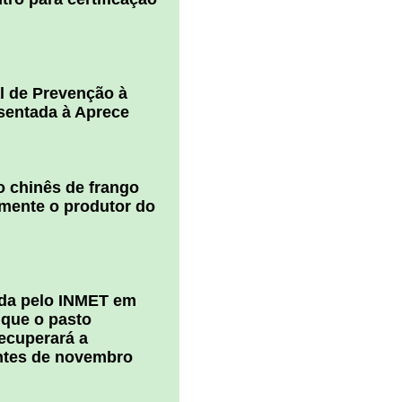
l de Prevenção à
esentada à Aprece
 chinês de frango
amente o produtor do
ada pelo INMET em
 que o pasto
ecuperará a
ntes de novembro