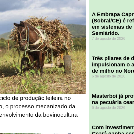
A Embrapa Capr
(Sobral/CE) é re
em sistemas de 
Semiárido.
7 de agosto de 2026
​Três pilares de
impulsionam o a
de milho no Nor
6 de agosto de 2026
Masterboi já pr
iclo de produção leiteira no
na pecuária cea
to, o processo mecanizado da
6 de agosto de 2026
senvolvimento da bovinocultura
Com investiment
Ceará ganha cent