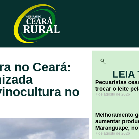
ra no Ceará:
LEIA
izada
Pecuaristas ce
inocultura no
trocar o leite pe
7 de agosto de 2026
Melhoramento ge
aumentar produç
Maranguape, no
7 de agosto de 2026