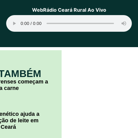
WebRádio Ceará Rural Ao Vivo
 TAMBÉM
arenses começam a
la carne
nético ajuda a
ão de leite em
 Ceará