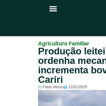
Principal
Agricultura Familiar
Produção leitei
Notícias
ordenha mecan
Programação
incrementa bov
Equipe
Cariri
Contato
Fábio Moura
12/01/2025
Sobre