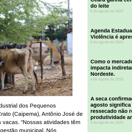
do leite
6 de agosto de 2026
Agenda Estadua
Violência é apr
6 de agosto de 2026
​Como o mercado
impacta indiret
Nordeste.
4 de agosto de 2026
A seca confirm
agosto significa
ndustrial dos Pequenos
ressecado não r
Crato (Caipema), Antônio José de
produtividade a
s vacas. “Nossas atividades têm
4 de agosto de 2026
gestão municipal. Nós