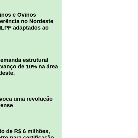
inos e Ovinos
ferência no Nordeste
ILPF adaptados ao
 demanda estrutural
vanço de 10% na área
deste.
ovoca uma revolução
rense
o de R$ 6 milhões,
ro para certificação