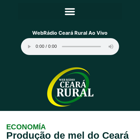
Principal
WebRádio Ceará Rural Ao Vivo
Notícias
Programação
Equipe
Contato
Sobre
ECONOMÍA
Produção de mel do Ceará