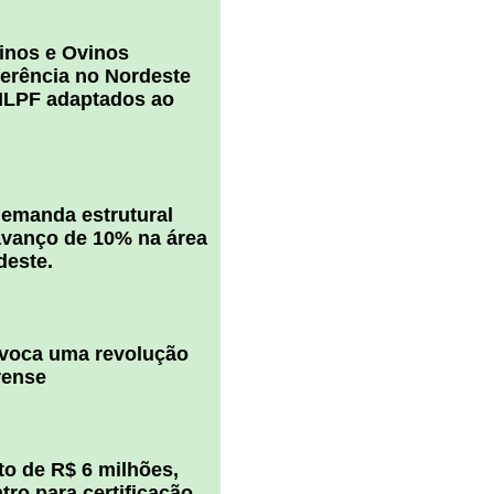
inos e Ovinos
ferência no Nordeste
ILPF adaptados ao
 demanda estrutural
vanço de 10% na área
deste.
ovoca uma revolução
rense
o de R$ 6 milhões,
ro para certificação