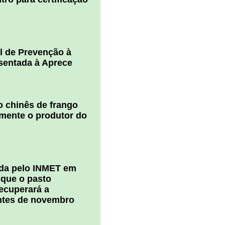
l de Prevenção à
esentada à Aprece
 chinês de frango
amente o produtor do
ada pelo INMET em
 que o pasto
ecuperará a
ntes de novembro