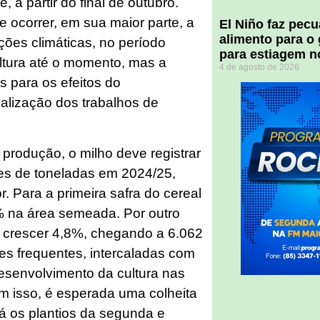
 a partir do final de outubro.
 ocorrer, em sua maior parte, a
El Niño faz pec
alimento para o
dições climáticas, no período
para estiagem n
ltura até o momento, mas a
4 de agosto de 2026
 para os efeitos do
nalização dos trabalhos de
rodução, o milho deve registrar
ões de toneladas em 2024/25,
. Para a primeira safra do cereal
 na área semeada. Por outro
e crescer 4,8%, chegando a 6.062
ões frequentes, intercaladas com
esenvolvimento da cultura nas
om isso, é esperada uma colheita
á os plantios da segunda e