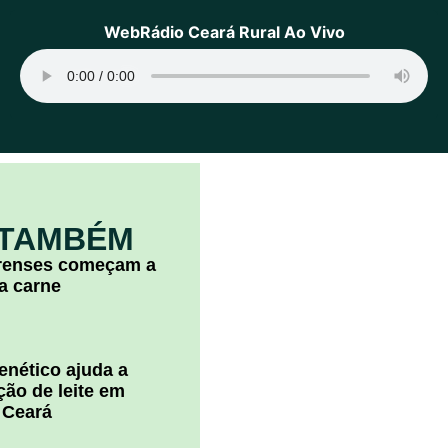
WebRádio Ceará Rural Ao Vivo
 TAMBÉM
arenses começam a
la carne
nético ajuda a
ão de leite em
 Ceará