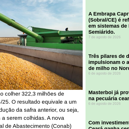
A Embrapa Capr
(Sobral/CE) é re
em sistemas de 
Semiárido.
7 de agosto de 2026
​Três pilares de
impulsionam o a
de milho no Nor
6 de agosto de 2026
Masterboi já pr
ão colher 322,3 milhões de
na pecuária cea
/25. O resultado equivale a um
6 de agosto de 2026
ução da safra anterior, ou seja,
 a serem colhidas. A nova
Com investiment
al de Abastecimento (Conab)
Ceará ganha cent