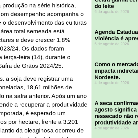
produção na série histórica,
do leite
6 de agosto de 2026
 O bom desempenho acompanha o
te o desenvolvimento das culturas
a área total semeada está
Agenda Estadua
Violência é apr
tares e deve crescer 1,8%
6 de agosto de 2026
023/24. Os dados foram
terça-feira (14), durante o
​Como o mercado
Safra de Grãos 2024/25.
impacta indiret
Nordeste.
ís, a soja deve registrar uma
4 de agosto de 2026
oneladas, 18,61 milhões de
do na safra anterior. Após um ano
A seca confirm
 tende a recuperar a produtividade
agosto significa
temporada, é esperado um
ressecado não r
s por hectare, frente a 3.201
produtividade a
4 de agosto de 2026
lantio da oleaginosa ocorreu de