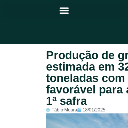
Principal
Produção de gr
Notícias
estimada em 32
Programação
toneladas com
Equipe
favorável para 
Contato
1ª safra
Sobre
Fábio Moura
18/01/2025