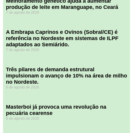
Melhoramento genético ajuda a aumentar
produção de leite em Maranguape, no Ceará
7 de agosto de 2026
A Embrapa Caprinos e Ovinos (Sobral/CE) é
referência no Nordeste em sistemas de ILPF
adaptados ao Semiárido.
7 de agosto de 2026
​Três pilares de demanda estrutural
impulsionam o avanço de 10% na área de milho
no Nordeste.
6 de agosto de 2026
Masterboi já provoca uma revolução na
pecuária cearense
6 de agosto de 2026