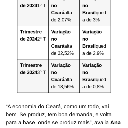
de 2024
1º T
no
no
Ceará
alta
Brasil
qued
de 2,07%
a de 3%
Trimestre
Variação
Variação
de 2024
2º T
no
no
Ceará
alta
Brasil
qued
de 32,52%
a de 2,9%
Trimestre
Variação
Variação
de 2024
3º T
no
no
Ceará
alta
Brasil
qued
de 18,56%
a de 0,8%
“A economia do Ceará, como um todo, vai
bem. Se produz, tem boa demanda, e volta
para a base, onde se produz mais”, avalia
Ana