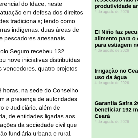
erencial do Idace, neste
produtividade a
 atuação em defesa dos direitos
4 de agosto de 2026
ades tradicionais; tendo como
ras indígenas; duas áreas de
El Niño faz pec
de pescadores artesanais.
alimento para o
para estiagem n
 Solo Seguro recebeu 132
4 de agosto de 2026
u nove iniciativas distribuídas
s vencedores, quatro projetos
Irrigação no Ce
uso da água
4 de agosto de 2026
18 horas, na sede do Conselho
com a presença de autoridades
Garantia Safra 
o e Judiciário, além de
beneficiar 192 m
ada, de entidades ligadas aos
Ceará
4 de agosto de 2026
izações da sociedade civil que
o fundiária urbana e rural.