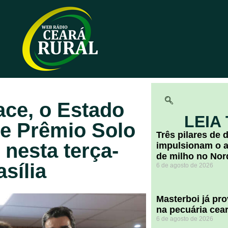
ace, o Estado
LEIA
e Prêmio Solo
​Três pilares de
nesta terça-
impulsionam o a
de milho no Nor
asília
6 de agosto de 2026
Masterboi já pr
na pecuária cea
6 de agosto de 2026