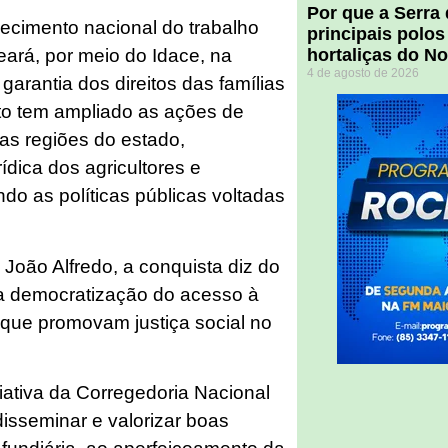
Por que a Serra
ecimento nacional do trabalho
principais polos
hortaliças do N
ará, por meio do Idace, na
4 de agosto de 2026
arantia dos direitos das famílias
tuto tem ampliado as ações de
 as regiões do estado,
ídica dos agricultores e
endo as políticas públicas voltadas
 João Alfredo, a conquista diz do
 a democratização do acesso à
 que promovam justiça social no
iativa da Corregedoria Nacional
 disseminar e valorizar boas