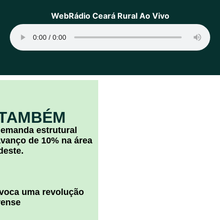
WebRádio Ceará Rural Ao Vivo
 TAMBÉM
 demanda estrutural
vanço de 10% na área
deste.
ovoca uma revolução
rense