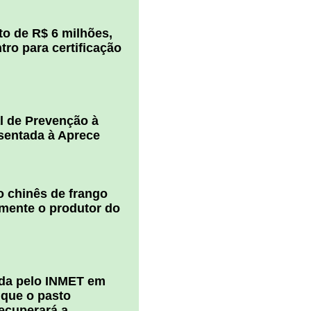
o de R$ 6 milhões,
ro para certificação
l de Prevenção à
esentada à Aprece
 chinês de frango
amente o produtor do
ada pelo INMET em
 que o pasto
ecuperará a