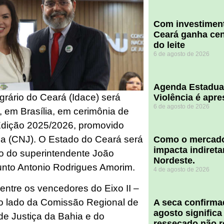
Com investiment
Ceará ganha cent
do leite
6 de agosto de 2026
Agenda Estadua
grário do Ceará (Idace) será
Violência é apr
6 de agosto de 2026
, em Brasília, em cerimônia de
Edição 2025/2026, promovido
ça (CNJ). O Estado do Ceará será
​Como o mercado
impacta indiret
io do superintendente João
Nordeste.
junto Antonio Rodrigues Amorim.
4 de agosto de 2026
 entre os vencedores do Eixo II –
ao lado da Comissão Regional de
A seca confirm
agosto significa
de Justiça da Bahia e do
ressecado não r