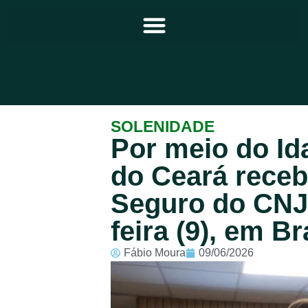
Principal
SOLENIDADE
Por meio do Id
Notícias
do Ceará receb
Programação
Seguro do CNJ 
Equipe
feira (9), em Br
Contato
Fábio Moura
09/06/2026
Sobre