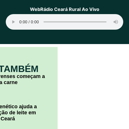
WebRádio Ceará Rural Ao Vivo
 TAMBÉM
arenses começam a
la carne
nético ajuda a
ão de leite em
 Ceará