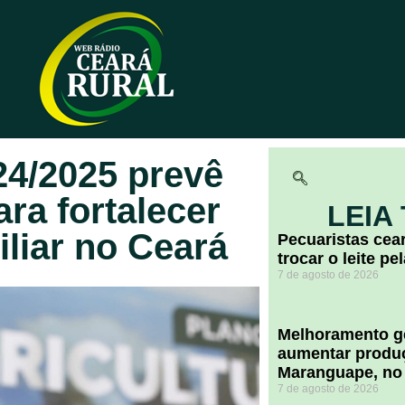
24/2025 prevê
ara fortalecer
LEIA
iliar no Ceará
Pecuaristas ce
trocar o leite pe
7 de agosto de 2026
Melhoramento ge
aumentar produç
Maranguape, no
7 de agosto de 2026