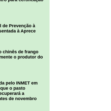
l de Prevenção à
esentada à Aprece
 chinês de frango
amente o produtor do
ada pelo INMET em
 que o pasto
ecuperará a
ntes de novembro