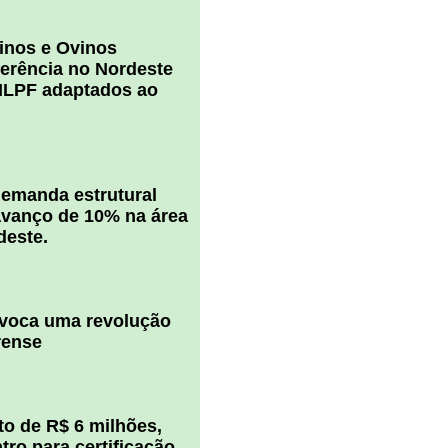
inos e Ovinos
ferência no Nordeste
ILPF adaptados ao
 demanda estrutural
vanço de 10% na área
deste.
ovoca uma revolução
rense
o de R$ 6 milhões,
ro para certificação