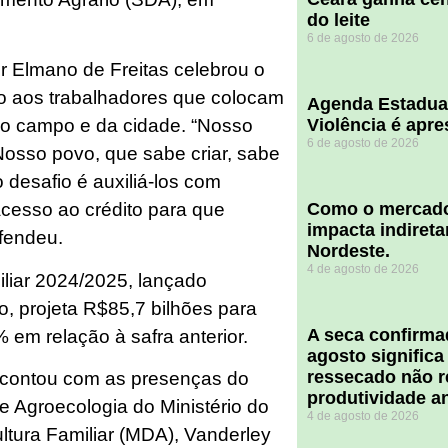
do leite
6 de agosto de 2026
r Elmano de Freitas celebrou o
o aos trabalhadores que colocam
Agenda Estadua
Violência é apr
do campo e da cidade. “Nosso
6 de agosto de 2026
Nosso povo, que sabe criar, sabe
 desafio é auxiliá-los com
​Como o mercado
acesso ao crédito para que
impacta indiret
fendeu.
Nordeste.
4 de agosto de 2026
iliar 2024/2025, lançado
, projeta R$85,7 bilhões para
A seca confirm
 em relação à safra anterior.
agosto significa
ressecado não r
contou com as presenças do
produtividade a
 e Agroecologia do Ministério do
4 de agosto de 2026
ltura Familiar (MDA), Vanderley