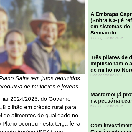
A Embrapa Capr
(Sobral/CE) é re
em sistemas de 
Semiárido.
7 de agosto de 2026
​Três pilares de
impulsionam o a
de milho no Nor
6 de agosto de 2026
Plano Safra tem juros reduzidos
 produtiva de mulheres e jovens
Masterboi já pr
iliar 2024/2025, do Governo
na pecuária cea
1,8 bilhão em crédito rural para
6 de agosto de 2026
l de alimentos de qualidade no
Plano ocorreu nesta terça-feira
Com investiment
imento Agrário (SDA), em
Ceará ganha cent