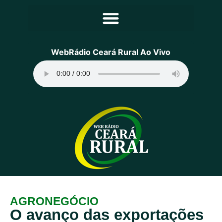
Principal
WebRádio Ceará Rural Ao Vivo
Notícias
Programação
Equipe
Contato
Sobre
AGRONEGÓCIO
O avanço das exportações