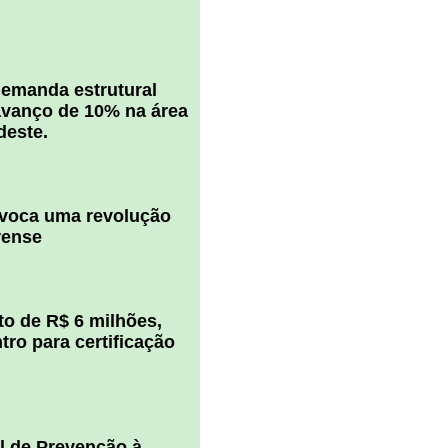
 demanda estrutural
vanço de 10% na área
deste.
ovoca uma revolução
rense
o de R$ 6 milhões,
ro para certificação
l de Prevenção à