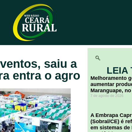
ventos, saiu a
LEIA
ra entra o agro
Melhoramento ge
aumentar produç
Maranguape, no
7 de agosto de 2026
A Embrapa Capr
(Sobral/CE) é re
em sistemas de 