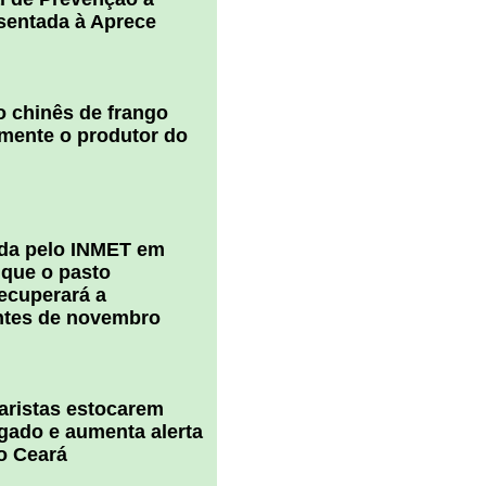
esentada à Aprece
 chinês de frango
amente o produtor do
ada pelo INMET em
 que o pasto
ecuperará a
ntes de novembro
uaristas estocarem
 gado e aumenta alerta
o Ceará