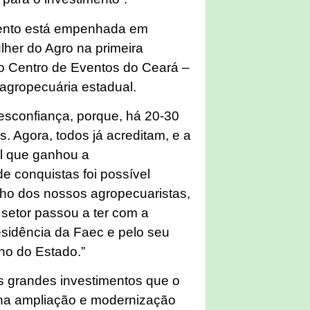
mento está empenhada em
her do Agro na primeira
no Centro de Eventos do Ceará –
a agropecuária estadual.
esconfiança, porque, há 20-30
 Agora, todos já acreditam, e a
al que ganhou a
 conquistas foi possível
alho dos nossos agropecuaristas,
o setor passou a ter com a
esidência da Faec e pelo seu
no do Estado.”
 os grandes investimentos que o
 na ampliação e modernização