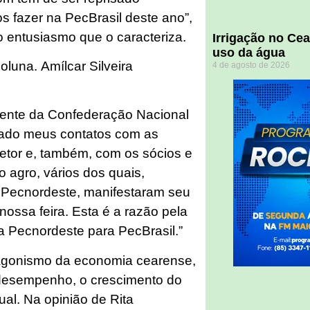
s fazer na PecBrasil deste ano”,
o entusiasmo que o caracteriza.
Irrigação no Ce
uso da água
oluna. Amílcar Silveira
4 de agosto de 2026
dente da Confederação Nacional
rgado meus contatos com as
etor e, também, com os sócios e
 agro, vários dos quais,
 Pecnordeste, manifestaram seu
nossa feira. Esta é a razão pela
 Pecnordeste para PecBrasil.”
agonismo da economia cearense,
 desempenho, o crescimento do
ual. Na opinião de Rita