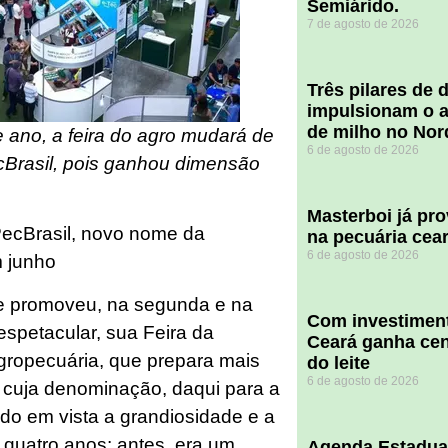
Semiárido.
7 de agosto de 2026
​Três pilares de
impulsionam o a
de milho no Nor
 ano, a feira do agro mudará de
6 de agosto de 2026
Brasil, pois ganhou dimensão
Masterboi já pr
PecBrasil, novo nome da
na pecuária cea
6 de agosto de 2026
m junho
que promoveu, na segunda e na
Com investiment
espetacular, sua Feira da
Ceará ganha cent
 agropecuária, que prepara mais
do leite
6 de agosto de 2026
 cuja denominação, daqui para a
ndo em vista a grandiosidade e a
 quatro anos: antes, era um
Agenda Estadua