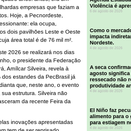
Violência é apr
alhardas empresas que faziam a
6 de agosto de 2026
tos. Hoje, a Pecnordeste,
ressionante: ela ocupa,
​Como o mercado
os dois pavilhões Leste e Oeste
impacta indiret
uja área total é de 76 mil m².
Nordeste.
4 de agosto de 2026
te 2026 se realizará nos dias
unho, o presidente da Federação
A seca confirm
, Amílcar Silveira, revela à
agosto significa
dos estandes da PecBrasil já
ressecado não r
dianta que, neste ano, o evento
produtividade a
4 de agosto de 2026
 sua estrutura. Silveira não
sceram da recente Feira da
El Niño faz pec
alimento para o
pelas inovações apresentadas
para estiagem n
4 de agosto de 2026
bom tem de ser reprisado